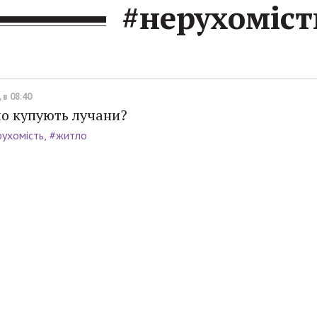
#нерухоміст
 в 08:40
ло купують лучани?
рухомість
#житло