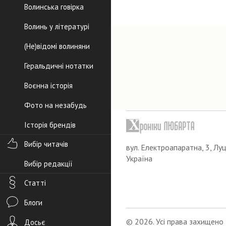
Волинська говірка
Волинь у літературі
(Не)відомі волиняни
Геральдичні нотатки
Воєнна історія
Фото на незабудь
Історія брендів
Вибір читачів
вул. Електроапаратна, 3, Луц
Україна
Вибір редакції
Статті
Блоги
© 2026. Усі права захищено
Досьє