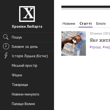
Новини
Статті
Блоги
Хроніки Любарта
30 липня 2015,
Пошук
Яке жит
Головне за день
#гроші
#не
Історія Луцька (Котис)
Міський простір
Фішки
Товарищи
Новини минулого
Палаци Волині