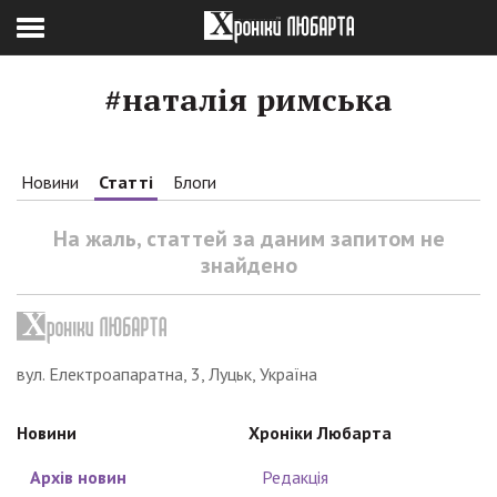
#наталія римська
Новини
Статті
Блоги
На жаль, статтей за даним запитом не
знайдено
вул. Електроапаратна, 3, Луцьк, Україна
Новини
Хроніки Любарта
Архів новин
Редакція