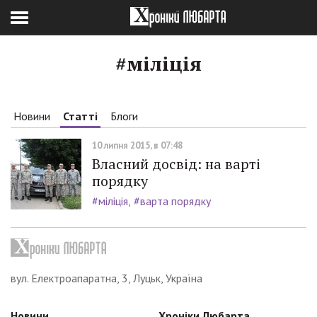
#міліція
Новини
Статті
Блоги
10 липня 2015, в 07:48
Власний досвід: на варті
порядку
#міліція
#варта порядку
вул. Електроапаратна, 3, Луцьк, Україна
Новини
Хроніки Любарта