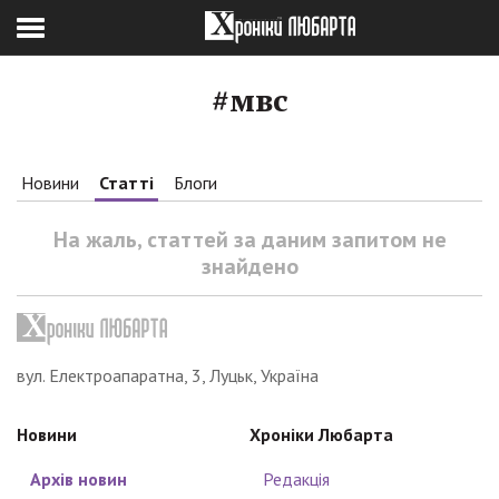
#мвс
Новини
Статті
Блоги
На жаль, статтей за даним запитом не
знайдено
вул. Електроапаратна, 3, Луцьк, Україна
Новини
Хроніки Любарта
Архів новин
Редакція