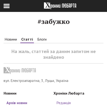
#забужко
Новини
Статті
Блоги
На жаль, статтей за даним запитом не
знайдено
вул. Електроапаратна, 3, Луцьк, Україна
Новини
Хроніки Любарта
Архів новин
Редакція