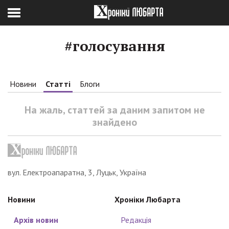
#голосування
Новини
Статті
Блоги
На жаль, статтей за даним запитом не
знайдено
вул. Електроапаратна, 3, Луцьк, Україна
Новини
Хроніки Любарта
Архів новин
Редакція