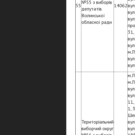
№55 з виборів
55
14062
вул
депутатів
вул
Волинської
вул
обласної ради
про
31,
вул
вул
м.Л
вул
вул
м.Л
м.Л
вул
вул
11,
1, 
Шеп
Територіальний
вул
виборчий округ
вул