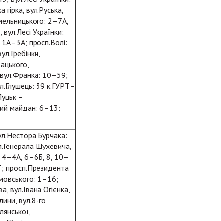
 гірка, вул.Руська,
Хмельницького: 2–7А,
 вул.Лесі Українки:
 1А–3А; просп.Волі:
ул.Гребінки,
вацького,
, вул.Франка: 10–59;
ул.Глушець: 39 к.ГУРТ–
Луцьк –
ький майдан: 6–13;
вул.Нестора Бурчака:
л.Генерала Шухевича,
 4–4А, 6–6Б, 8, 10–
УРТ; просп.Президента
емовського: 1–16;
а, вул.Івана Огієнка,
лини, вул.8-го
лянської,