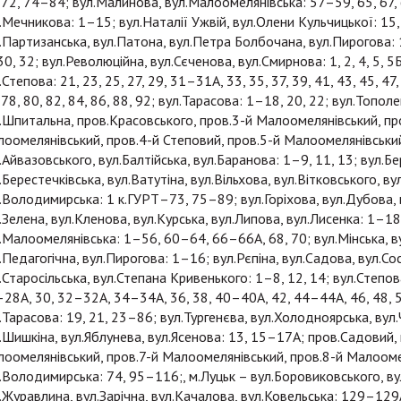
 72, 74–84; вул.Малинова, вул.Малоомелянівська: 57–59, 65, 67, 
.Мечникова: 1–15; вул.Наталії Ужвій, вул.Олени Кульчицької: 15
.Партизанська, вул.Патона, вул.Петра Болбочана, вул.Пирогова: 
0, 32; вул.Революційна, вул.Сєченова, вул.Смирнова: 1, 2, 4, 5, 
.Степова: 21, 23, 25, 27, 29, 31–31А, 33, 35, 37, 39, 41, 43, 45, 47
 78, 80, 82, 84, 86, 88, 92; вул.Тарасова: 1–18, 20, 22; вул.Топол
.Шпитальна, пров.Красовського, пров.3-й Малоомелянівський, пр
оомелянівський, пров.4-й Степовий, пров.5-й Малоомелянівський
.Айвазовського, вул.Балтійська, вул.Баранова: 1–9, 11, 13; вул.Б
.Берестечківська, вул.Ватутіна, вул.Вільхова, вул.Вітковського, ву
.Володимирська: 1 к.ГУРТ–73, 75–89; вул.Горіхова, вул.Дубова, 
.Зелена, вул.Кленова, вул.Курська, вул.Липова, вул.Лисенка: 1–18
.Малоомелянівська: 1–56, 60–64, 66–66А, 68, 70; вул.Мінська, в
.Педагогічна, вул.Пирогова: 1–16; вул.Рєпіна, вул.Садова, вул.С
.Старосільська, вул.Степана Кривенького: 1–8, 12, 14; вул.Степова
28А, 30, 32–32А, 34–34А, 36, 38, 40–40А, 42, 44–44А, 46, 48, 
.Тарасова: 19, 21, 23–86; вул.Тургенєва, вул.Холодноярська, вул.
.Шишкіна, вул.Яблунева, вул.Ясенова: 13, 15–17А; пров.Садовий,
оомелянівський, пров.7-й Малоомелянівський, пров.8-й Малоомел
.Володимирська: 74, 95–116;, м.Луцьк – вул.Боровиковського, 
.Журавлина, вул.Зарічна, вул.Качалова, вул.Ковельська: 129–12