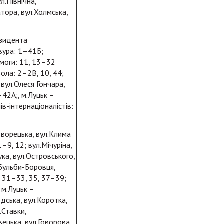
л.Північна,
атора, вул.Холмська,
езидента
авура: 1–41Б;
емоги: 11, 13–32
вола: 2–2В, 10, 44;
вул.Олеся Гончара,
42А;, м.Луцьк –
в-інтернаціоналістів:
адворецька, вул.Клима
–9, 12; вул.Мічуріна,
ука, вул.Островського,
 Бульби-Боровця,
, 31–33, 35, 37–39;
 м.Луцьк –
дська, вул.Коротка,
.Ставки,
вецька, вул.Говорова,