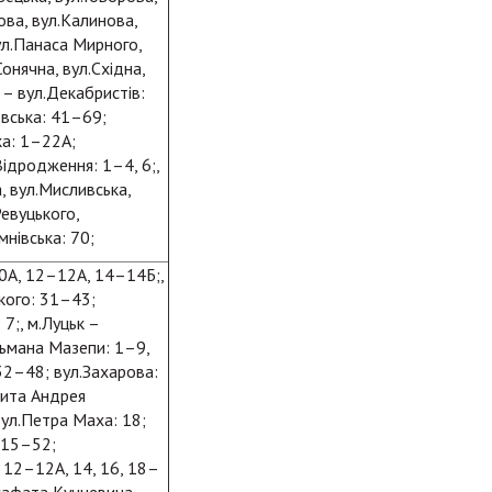
ова, вул.Калинова,
вул.Панаса Мирного,
Сонячна, вул.Східна,
 – вул.Декабристів:
овська: 41–69;
ка: 1–22А;
ідродження: 1–4, 6;,
а, вул.Мисливська,
Ревуцького,
мнівська: 70;
10А, 12–12А, 14–14Б;,
кого: 31–43;
7;, м.Луцьк –
етьмана Мазепи: 1–9,
 32–48; вул.Захарова:
лита Андрея
вул.Петра Маха: 18;
: 15–52;
 12–12А, 14, 16, 18–