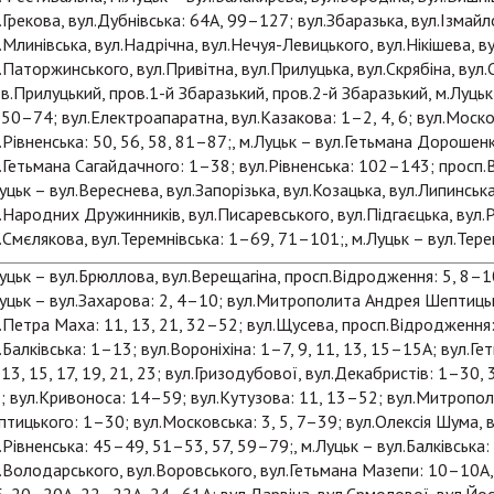
.Грекова, вул.Дубнівська: 64А, 99–127; вул.Збаразька, вул.Ізмайл
.Млинівська, вул.Надрічна, вул.Нечуя-Левицького, вул.Нікішева, 
.Паторжинського, вул.Привітна, вул.Прилуцька, вул.Скрябіна, вул.
в.Прилуцький, пров.1-й Збаразький, пров.2-й Збаразький, м.Луцьк
 50–74; вул.Електроапаратна, вул.Казакова: 1–2, 4, 6; вул.Моск
.Рівненська: 50, 56, 58, 81–87;, м.Луцьк – вул.Гетьмана Дорошен
.Гетьмана Сагайдачного: 1–38; вул.Рівненська: 102–143; просп.В
уцьк – вул.Вереснева, вул.Запорізька, вул.Козацька, вул.Липинськ
.Народних Дружинників, вул.Писаревського, вул.Підгаєцька, вул.
.Смєлякова, вул.Теремнівська: 1–69, 71–101;, м.Луцьк – вул.Тере
уцьк – вул.Брюллова, вул.Верещагіна, просп.Відродження: 5, 8–
уцьк – вул.Захарова: 2, 4–10; вул.Митрополита Андрея Шептиць
.Петра Маха: 11, 13, 21, 32–52; вул.Щусева, просп.Відродження: 
.Балківська: 1–13; вул.Вороніхіна: 1–7, 9, 11, 13, 15–15А; вул.Г
 13, 15, 17, 19, 21, 23; вул.Гризодубової, вул.Декабристів: 1–30,
3; вул.Кривоноса: 14–59; вул.Кутузова: 11, 13–52; вул.Митропо
тицького: 1–30; вул.Московська: 3, 5, 7–39; вул.Олексія Шума, 
.Рівненська: 45–49, 51–53, 57, 59–79;, м.Луцьк – вул.Балківська
.Володарського, вул.Воровського, вул.Гетьмана Мазепи: 10–10А,