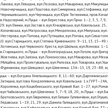
.Ланова, вул.Левадна, вул.Лєскова, вул.Макаренка, вул.Микулиць
.Новочерчицька, вул.Поштова, вул.Симиренка, вул.Стефаника, вул
.Чернишевського, вул.Черчицька, вул.Юрія Тютюнника, пров.Кача
в.Надозерний, м.Луцьк – вул.Берестова, вул.Гірна: 1–2, 3, 5, 7, 9, 1
 29; вул.Глинки, вул.Застав’я, вул.Кічкарівська, вул.Ковельська: 
.Копачівська, вул.Матросова, вул.Менделєєва, вул.Милуська, вул
.Нестерова, вул.Попова, вул.Путінцева, вул.Рогова, вул.Севастоп
0; вул.Старицького, вул.Степана Кривенького: 9–11, 13, 15–49;
.Хотимська, вул.Червоного Хреста, вул.Шкільна, вул.Ясенова: 1–1
в.Старицького, м.Луцьк – вул.Волгоградська, вул.Гоголя, вул.Григор
.Жовтнева, вул.Залізна, вул.Ломоносова, вул.Макарова, вул.Механ
.Міліційна, вул.Проектувальна, вул.Рилєєва, вул.Товарова, вул.Уш
.Фурманова, вул.Шевцової, вул.Шевченка: 13А–15, 19, 23–88; в
уцьк – вул.Богдана Хмельницького: 8, 11–60; вул.Даргомижського
.Затишна, вул.Іова Кондзелевича, вул.Ковельська: 1 к.ГУРТ–24А
.Короленка, вул.Коцюбинського, вул.Кривий Вал: 1–27; вул.Рома
 вул.Чайковського, вул.Шевченка: 5, 7–9, 18, 20;, м.Луцьк – вул.Б
.Братковського, вул.Гаврилюка, вул.Галшки Гулевичівни, вул.Глуше
.Гнідавська: 1–19, 21, 29; вул.Данила Галицького, вул.Драгоманов
.Караїмська, вул.Кафедральна, вул.Кочерги, вул.Кривий Вал: 37–4