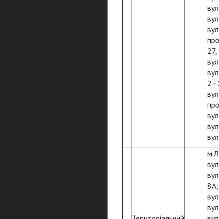
вул
вул
вул
про
27,
вул
вул
2–1
вул
про
вул
вул
вул
м.Л
вул
вул
8А;
вул
вул
Територіальний
вул