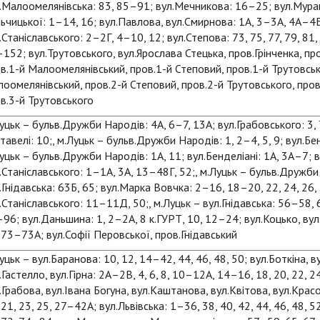
.Малоомелянівська: 83, 85–91; вул.Мечникова: 16–25; вул.Мура
ьчицької: 1–14, 16; вул.Павлова, вул.Смирнова: 1А, 3–3А, 4А–4Б
.Станіславського: 2–2Г, 4–10, 12; вул.Степова: 73, 75, 77, 79, 81,
152; вул.Трутовського, вул.Ярослава Стецька, пров.Грінченка, п
в.1-й Малоомелянівський, пров.1-й Степовий, пров.1-й Трутовськ
оомелянівський, пров.2-й Степовий, пров.2-й Трутовського, пров
в.3-й Трутовського
уцьк – бульв.Дружби Народів: 4А, 6–7, 13А; вул.Грабовського: 3
тавелі: 10;, м.Луцьк – бульв.Дружби Народів: 1, 2–4, 5, 9; вул.Бенд
уцьк – бульв.Дружби Народів: 1А, 11; вул.Бенделіані: 1А, 3А–7; 
.Станіславського: 1–1А, 3А, 13–48Г, 52;, м.Луцьк – бульв.Дружби
.Гнідавська: 63Б, 65; вул.Марка Вовчка: 2–16, 18–20, 22, 24, 26, 
.Станіславського: 11–11Д, 50;, м.Луцьк – вул.Гнідавська: 56–58,
96; вул.Даньшина: 1, 2–2А, 8 к.ГУРТ, 10, 12–24; вул.Коцько, вул
 73–73А; вул.Софії Перовської, пров.Гнідавський
уцьк – вул.Баранова: 10, 12, 14–42, 44, 46, 48, 50; вул.Боткіна, 
.Гастелло, вул.Гірна: 2А–2В, 4, 6, 8, 10–12А, 14–16, 18, 20, 22, 2
.Грабова, вул.Івана Богуна, вул.Каштанова, вул.Квітова, вул.Крас
 21, 23, 25, 27–42А; вул.Львівська: 1–36, 38, 40, 42, 44, 46, 48, 52