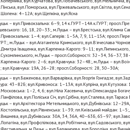
.Коперника, вул.Курчатова, вул.Лобачевського, вул.Мельнична, ву
.Пінська, вул.Поморська, вул.Пржевальського, вул.Світла, вул.Сен
.Шопена: 4–12А; вул.Щепкіна, вул.Ясна
уцьк – вул.Привокзальна: 6–9, 14 к.ГУРТ–14А к.ГУРТ; просп.Пр
шевського: 16, 18, 20–33;, м.Луцьк – вул.Брестська, вул.Клима С
.Привокзальна: 1–4; вул.Саперів: 1–5А, 7, 9, 11–15А; просп.Пер
УРТ;, м.Луцьк – вул.Агатангела Кримського, вул.В’ячеслава Чорно
.Дмитра Іващенка, вул.Карпенка-Карого: 9–11; вул.Липинського, 
.Сухомлинського, м.Луцьк – просп.Соборності: 32–34, 36–37, 38–
.Карпенка-Карого: 2–6; вул.Кравчука: 32–48;, м.Луцьк – вул.Воїні
7; вул.Кравчука: 19А, 26–28; просп.Соборності: 28, 30–30А;
уцьк – вул.Баженова, вул.Варварівка, вул.Георгія Гонгадзе, вул.З
ура: 43–82Б; вул.Кривоноса: 1–13А; вул.Купріна, вул.Кутузова: 1
.Московська: 1–2, 4, 6; вул.Ніла Хасевича, вул.Олександра Богач
.Панфілова, вул.Поліська Січ, вул.Срібна, вул.Сталева, вул.Тараса
уцьк – вул.Архітектора Метельницького, вул.Дубнівська: 12–29А
.Костопільська, вул.Рівненська: 1–39; пл.Київський майдан: 1–5;,
.Вишнева, вул.Дубнівська: 30А, 34, 36А, 40–63Б, 65–97; вул.Заво
.Лопатіна, вул.Профспілкова, вул.Робітнича, вул.Садовського, вул
.Фестивальна, м.Луцьк – вул.Балакирева, вул.Бородіна, вул.Вишні