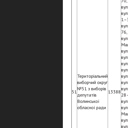
70,
вул
вул
1–3
вул
76,
вул
Мал
вул
вул
вул
вул
Територіальний
вул
виборчий округ
вул
№51 з виборів
вул
51
13388
депутатів
28–
Волинської
вул
обласної ради
вул
Мал
вул
вул