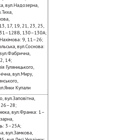
ка, вул.Надозерна,
.Тиха,
лова,
3, 17, 19, 21, 23, 25,
25, 31–128В, 130–130А;
.Нахімова: 9, 11–26;
ольська, вул.Соснова:
 вул.Фабрична,
2, 14;
ія Гуляницького,
ічна, вул.Миру,
инського,
ул.Янки Купали
, вул.Заповітна,
, 26–28;
нюка, вул.Франка: 1–
азарна,
ць: 3–25А;
а, вул.Замкова,
5; вул.Лесі Українки: