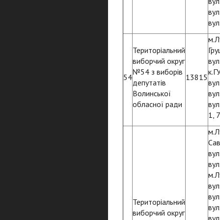
вул
вул
вул
м.Л
Територіальний
Гру
виборчий округ
вул
№54 з виборів
к.Г
54
13815
депутатів
вул
Волинської
вул
обласної ради
вул
1, 
м.Л
Сав
вул
вул
м.Л
вул
вул
Територіальний
вул
виборчий округ
вул