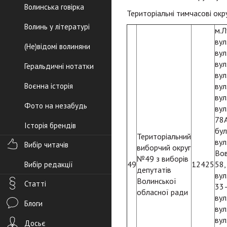
Волинська говірка
Територіальні тимчасові окр
Волинь у літературі
м.Л
вул
(Не)відомі волиняни
вул
вул
Геральдичні нотатки
вул
Воєнна історія
вул
вул
Фото на незабудь
вул
78А
Історія брендів
бул
Територіальний
вул
Вибір читачів
виборчий округ
Вов
№49 з виборів
49
12425
58,
Вибір редакції
депутатів
вул
Волинської
Статті
33–
обласної ради
вул
Блоги
вул
вул
Досьє