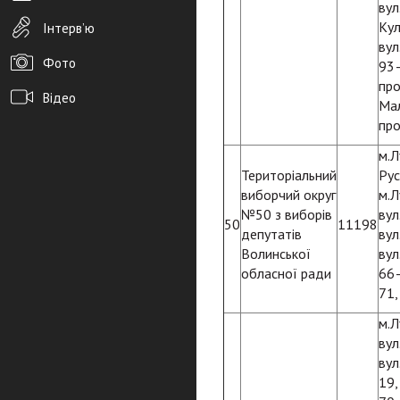
вул
Кул
Інтерв’ю
вул
Фото
93–
про
Відео
Мал
про
Архів новин
м.Л
Редакція
Територіальний
Рус
виборчий округ
м.Л
Розміщення реклами
№50 з виборів
вул
50
11198
депутатів
вул
Правила
Волинської
вул
PDF-версія газети
обласної ради
66–
71,
м.Л
вул
вул
19,