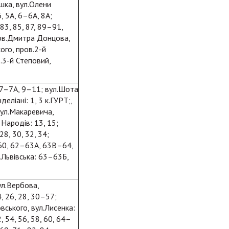
шка, вул.Олени
, 5А, 6–6А, 8А;
 83, 85, 87, 89–91,
ров.Дмитра Донцова,
ого, пров.2-й
.3-й Степовий,
, 7–7А, 9–11; вул.Шота
еліані: 1, 3 к.ГУРТ;,
вул.Макаревича,
 Народів: 13, 15;
28, 30, 32, 34;
 60, 62–63А, 63В–64,
.Львівська: 63–63Б,
вул.Вербова,
4, 26, 28, 30–57;
овського, вул.Лисенка:
, 54, 56, 58, 60, 64–