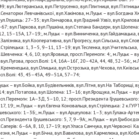
9; вул.Лютеранська, вул.Петрусенко, вул.Плитниця, вул.П’ятницька
.Сенаторки Левчанівської, вул.Хакімова, м.Луцьк – вул.Богдана 
вул.Глушець: 27–35; вул.Гончарова, вул.Градний Узвіз, вул.Крилова,
67; вул.Паркова, вул.Пушкіна, вул.Степана Бандери, вул.Шопена:
2, 15–15А, 17–19;, м.Луцьк – вул.Винниченка, вул.Гайдамацька, в
.Залізняка, вул.Кооперативна, вул.Прогресу, вул.Сільська, вул.Сло
.Стрілецька: 1, 3–5, 9–11, 13–19; вул.Тесленка, вул.Учительська
.Шевченка: 4, 6, 10; вул.Яровиця, просп.Перемоги: 4;, м.Луцьк – в
 вул.Лугова, просп.Волі: 14, 16А–16Г, 20–42А, 44, 48, 52–56;, м.
.Кременецька, вул.Олицька, вул.Острозька, вул.Чехова, пл.Київс
сп.Волі: 43, 45–45А, 49–51А, 57–74;
уцьк – вул.Бойка, вул.Будівельників, вул.Літня, вул.На Таборищі, 
4; вул.Потапова, вул.Шопена: 13–16; вул.Ярощука, м.Луцьк – ву
сп.Перемоги: 1А–3Д, 5–10, 12; просп.Президента Грушевського:
 17, 19;, м.Луцьк – вул.Євгена Коновальця, вул.Стрілецька: 2 к.Г
шевського: 1–3Б;, м.Луцьк – вул.Арцеулова: 1–3; вул.Гулака-Арт
сп.Президента Грушевського: 5, 7, 9–9А;, м.Луцьк – вул.Грибоєдов
.Саперів: 6–6А, 8, 10, 17–19; вул.Уласа Самчука, вул.Червоної Ка
езня, м.Луцьк – вул.Бічна, вул.Вавилова, вул.Кармелюка, вул.Коби