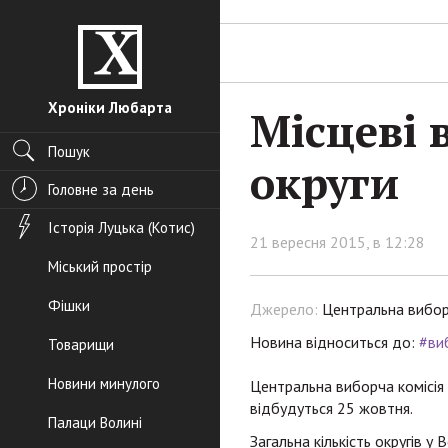
Хроніки Любарта
Місцеві 
Пошук
округи
Головне за день
Історія Луцька (Котис)
21 вересня 2015, в 12:28
Міський простір
Фішки
Джерело:
Центральна вибор
Новина відноситься до:
#ви
Товарищи
Новини минулого
Центральна виборча комісія 
відбудуться 25 жовтня.
Палаци Волині
Загальна кількість округів у 