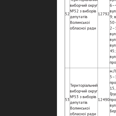
виборчий округ
6–4
№52 з виборів
вул
52
12792
депутатів
9; 
Волинської
50–
обласної ради
2–1
вул
вул
вул
45;
вул
про
м.Л
5–1
про
Територіальний
15,
виборчий округ
Гру
№53 з виборів
53
12490
про
депутатів
вул
Волинської
Бер
обласної ради