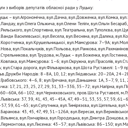
уги з виборів депутатів обласної ради у Луцьку:
уцьк – вул.Агрономічна, вул.Дачна, вул.Довженка, вул.Комка, вул
.Ландау, вул.Олега Ольжича, вул.Олени Теліги, вул.Ольги Бесараб,
.Рильського, вул.Спортивна, вул.Театральна, вул.Туполєва, вул.Цу
.Ванди Василевської, вул.Весела, вул.Весняна, вул.Далека, вул.Ко
.Коротченка, вул.Крушельницької, вул.Мамсурова: 7–9А; вул.Мол
.Нова, вул.Покальчуків, вул.Польова, вул.Ранкова, вул.Рахманінова
.Стрельникова, вул.Трудова, м.Луцьк – вул.Боженка, вул.Гостинна,
.Ковпака, вул.Мамсурова: 1–6; вул.Окружна, вул.Прасолів, вул.Ст
; вул.Стара дорога, вул.Фільваркова, вул.Шота Руставелі: 1–9 пр
ьв.Дружби Народів: 8–8А, 10, 12; вул.Гнідавська: 20–20А, 24–28
.Грабовського: 4–6, 8; вул.Гречана, вул.Даньшина: 1А, 3–7, 9, 11
чка: 17, 21, 23, 25, 27, 29, 31, 33–33Б, 35–72; вул.Нагірна, вул.П
 60–60А, 66–102; вул.Черняховського, пров.Шота Руставелі, м.Л
.Львівська: 37, 39, 41, 43, 45–45А, 47, 49–51, 53, 55, 57, 59, 61–
57, 59, 61–65; вул.Супутника, вул.Тимірязєва, вул.Цегельна, вул.Ч
.Баранова: 43, 45, 47, 49, 51–126А; вул.Вересая, вул.Вериківсько
.Вільямса, вул.Гончарівка, вул.Городецька, вул.Дмитра Донцова, в
.Лермонтова, вул.Лисенка: 43–57; вул.Львівська: 86–150; вул.М