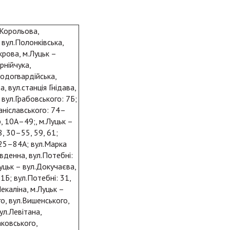
.Корольова,
 вул.Полонківська,
крова, м.Луцьк –
рнійчука,
одогвардійська,
, вул.станція Гнідава,
 вул.Грабовського: 7Б;
аніславського: 74–
, 10А–49;, м.Луцьк –
, 30–55, 59, 61;
, 25–84А; вул.Марка
івденна, вул.Потебні:
уцьк – вул.Докучаєва,
61Б; вул.Потебні: 31,
екаліна, м.Луцьк –
го, вул.Вишенського,
ул.Левітана,
аковського,