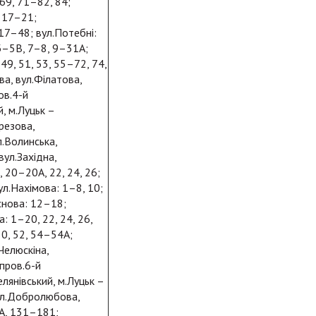
69, 71–82, 84;
, 17–21;
17–48; вул.Потебні:
5Б–5В, 7–8, 9–31А;
, 49, 51, 53, 55–72, 74,
ева, вул.Філатова,
ов.4-й
, м.Луцьк –
ерезова,
л.Волинська,
вул.Західна,
, 20–20А, 22, 24, 26;
ул.Нахімова: 1–8, 10;
основа: 12–18;
: 1–20, 22, 24, 26,
50, 52, 54–54А;
Челюскіна,
 пров.6-й
янівський, м.Луцьк –
вул.Добролюбова,
9А, 131–181;