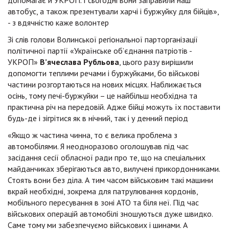
допомагає й УКРОП. І сьогодні вони заправили наш
автобус, а також презентували харчі і буржуйку для бійців»,
- з вдячністю каже волонтер
Зі слів голови Волинської регіональної парторганізації
політичної партії «Українське об’єднання патріотів -
УКРОП»
В’ячеслава Рубльова
, цього разу вирішили
допомогти теплими речами і буржуйками, бо військові
частини розгортаються на нових місцях. Наближається
осінь, тому печі-буржуйки – це найбільш необхідна та
практична річ на передовій. Адже бійці можуть їх поставити
будь-де і зігрітися як в нічний, так і у денний період
«Якщо ж частина чинна, то є велика проблема з
автомобілями. Я неодноразово оголошував під час
засідання сесії обласної ради про те, що на спеціальних
майданчиках зберігаються авто, вилучені прикордонниками.
Стоять вони без діла. А тим часом військовим такі машини
вкрай необхідні, зокрема для патрулювання кордонів,
мобільного пересування в зоні АТО та біля неї. Під час
військових операцій автомобілі зношуються дуже швидко.
Саме тому ми забезпечуємо військових і шинами. А