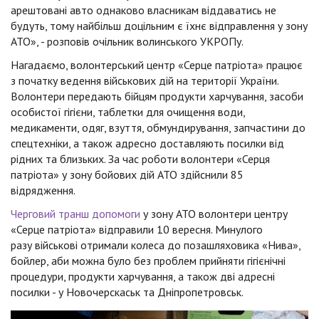
арештовані авто однаково власникам віддаватись не
будуть, тому найбільш доцільним є їхнє відправлення у зону
АТО», - розповів очільник волинського УКРОПу.
Нагадаємо, волонтерський центр «Серце патріота» працює
з початку ведення військових дій на території України.
Волонтери передають бійцям продукти харчування, засоби
особистої гігієни, таблетки для очищення води,
медикаменти, одяг, взуття, обмундирування, запчастини до
спецтехніки, а також адресно доставляють посилки від
рідних та близьких. За час роботи волонтери «Серця
патріота» у зону бойових дій АТО здійснили 85
відрядження.
Черговий транш допомоги
у зону АТО волонтери центру
«Серце патріота» відправили 10 вересня. Минулого
разу військові отримали колеса до позашляховика «Нива»,
бойлер, аби можна було без проблем прийняти гігієнічні
процедури, продукти харчування, а також дві адресні
посилки - у Новочерскаськ та Дніпропетровськ.