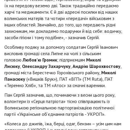
їх на передову веземо дві. Також традиційно передаємо
харчі та медикаменти. Є й дві адресні посилки від наших
волинських матерів та чотири «передачі» військовим з
інших областей. Звичайно, до того, що передають рідні
захисникам, ми докладемо подарунки й від себе: водичку,
засоби гігієни і тому подібне», - зазначив Сергій.
Особливу подяку за допомогу солдатам Сергій Іванович
висловив громаді села Липне на чолі з сільським
головою
Любов’ю Громик
; підприємцям
Миколі
Лисюку
,
Олександру Захарчуку
,
Андрію Шарохвостову
,
громаді міста Берестечко Горохівського району,
Миколі
Панасюку
(«Вишків Брук»), ПАТ «ВГП» (ТМ Ruta), ПАТ
«Теремно Хліб», та ТМ «Атос» за смачні вареники.
Пан Сергій зазначив, що, починаючи з весни цього року,
волонтери із «Серця патріота» тісно співпрацюють із
Волинською регіональною парторганізацією політичної
партії «Українське об’єднання патріотів - УКРОП».
«Колеса до джипів, їжа, берці, одяг, бензин – усім цим нам