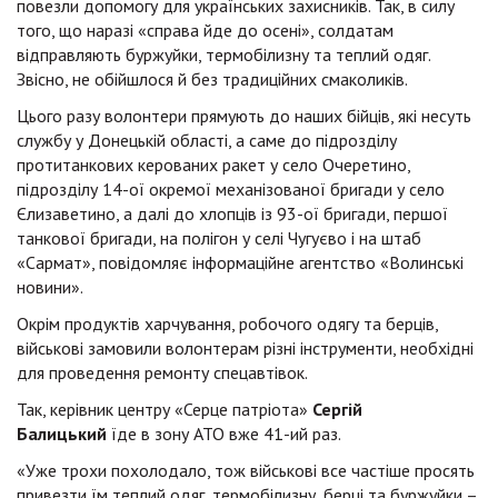
повезли допомогу для українських захисників. Так, в силу
того, що наразі «справа йде до осені», солдатам
відправляють буржуйки, термобілизну та теплий одяг.
Звісно, не обійшлося й без традиційних смаколиків.
Цього разу волонтери прямують до наших бійців, які несуть
службу у Донецькій області, а саме до підрозділу
протитанкових керованих ракет у село Очеретино,
підрозділу 14-ої окремої механізованої бригади у село
Єлизаветино, а далі до хлопців із 93-ої бригади, першої
танкової бригади, на полігон у селі Чугуєво і на штаб
«Сармат», повідомляє інформаційне агентство «Волинські
новини».
Окрім продуктів харчування, робочого одягу та берців,
військові замовили волонтерам різні інструменти, необхідні
для проведення ремонту спецавтівок.
Так, керівник центру «Серце патріота»
Сергій
Балицький
їде в зону АТО вже 41-ий раз.
«Уже трохи похолодало, тож військові все частіше просять
привезти їм теплий одяг, термобілизну, берці та буржуйки –