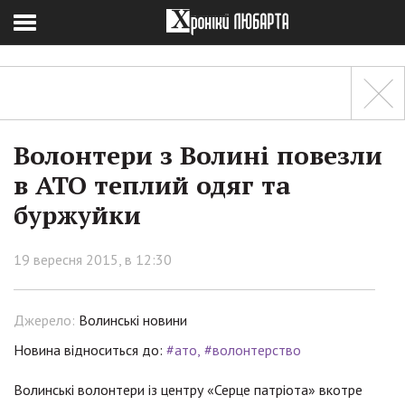
Волонтери з Волині повезли
в АТО теплий одяг та
буржуйки
19 вересня 2015, в 12:30
Джерело:
Волинські новини
Новина відноситься до:
#ато
#волонтерство
Волинські волонтери із центру «Серце патріота» вкотре