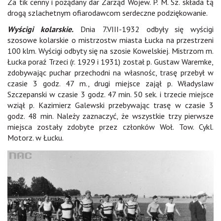
Za tik cenny i pożądany dar Zarząd Wojew. P. M. Sz. składa tą
drogą szlachetnym ofiarodawcom serdeczne podziękowanie.
Wyścigi kolarskie.
Dnia 7.VIII-1932 odbyły się wyścigi
szosowe kolarskie o mistrzostw miasta Łucka na przestrzeni
100 klm. Wyścigi odbyty się na szosie Kowelskiej. Mistrzom m.
Łucka poraź Trzeci (r. 1929 i 1931) został p. Gustaw Waremke,
zdobywając puchar przechodni na własnośc, trasę przebył w
czasie 3 godz. 47 m., drugi miejsce zajął p. Władyslaw
Szczepanski w czasie 3 godz. 47 min. 50 sek. i trzecie miejsce
wziął p. Kazimierz Galewski przebywając trasę w czasie 3
godz. 48 min. Należy zaznaczyć, że wszystkie trzy pierwsze
miejsca zostały zdobyte przez członków Woł. Tow. Cykl.
Motorz. w Łucku.