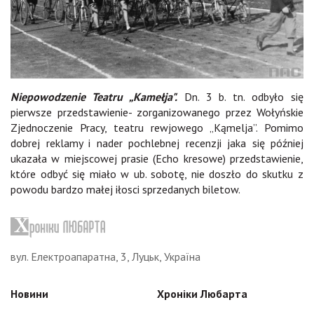
Niepowodzenie Teatru „Kamełja".
Dn. 3 b. tn. odbyło się
pierwsze przedstawienie- zorganizowanego przez Wołyńskie
Zjednoczenie Pracy, teatru rewjowego „Kąmelja”. Pomimo
dobrej reklamy i nader pochlebnej recenzji jaka się później
ukazała w miejscowej prasie (Echo kresowe) przedstawienie,
które odbyć się miało w ub. sobotę, nie doszło do skutku z
powodu bardzo małej iłosci sprzedanych biletow.​
вул. Електроапаратна, 3, Луцьк, Україна
Новини
Хроніки Любарта