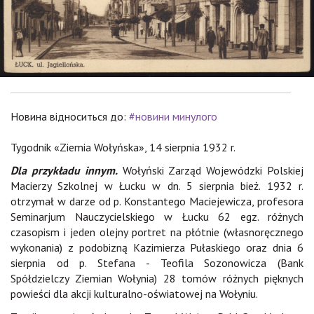
Новина відноситься до:
#новини минулого
Tygodnik «Ziemia Wołyńska», 14 sierpnia 1932 r.
Dla przykładu innym.
Wołyński Zarząd Wojewódzki Polskiej
Macierzy Szkolnej w Łucku w dn. 5 sierpnia bież. 1932 r.
otrzymał w darze od p. Konstantego Maciejewicza, profesora
Seminarjum Nauczycielskiego w Łucku 62 egz. różnych
czasopism i jeden olejny portret na płótnie (własnoręcznego
wykonania) z podobizną Kazimierza Pułaskiego oraz dnia 6
sierpnia od p. Stefana - Teofila Sozonowicza (Bank
Spółdzielczy Ziemian Wołynia) 28 tomów różnych pięknych
powieści dla akcji kulturalno-oświatowej na Wołyniu.