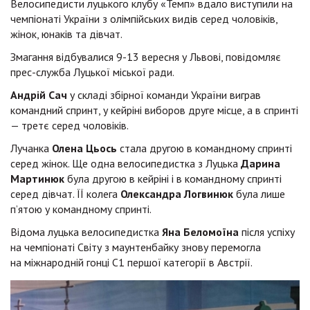
Велосипедисти луцького клубу «Темп» вдало виступили на
чемпіонаті України з олімпійських видів серед чоловіків,
жінок, юнаків та дівчат.
Змагання відбувалися 9-13 вересня у Львові, повідомляє
прес-служба Луцької міської ради.
Андрій Сач
у складі збірної команди України виграв
командний спринт, у кейріні виборов друге місце, а в спринті
— третє серед чоловіків.
Лучанка
Олена Цьось
стала другою в командному спринті
серед жінок. Ще одна велосипедистка з Луцька
Дарина
Мартинюк
була другою в кейріні і в командному спринті
серед дівчат. ЇЇ колега
Олександра Логвинюк
була лише
п’ятою у командному спринті.
Відома луцька велосипедистка
Яна Беломоїна
після успіху
на чемпіонаті Світу з маунтенбайку знову перемогла
на міжнародній гонці С1 першої категорії в Австрії.