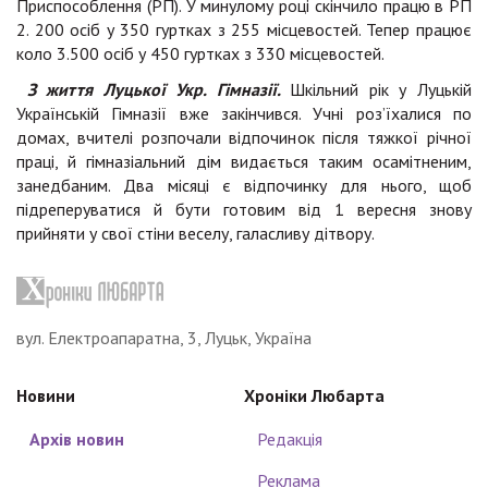
Приспособлення (РП). У минулому році скінчило працю в РП
2. 200 осіб у 350 гуртках з 255 місцевостей. Тепер працює
коло 3.500 осіб у 450 гуртках з 330 місцевостей.
З життя Луцької Укр. Гімназії.
Шкільний рік у Луцькій
Українській Гімназії вже закінчився. Учні роз’їхалися по
домах, вчителі розпочали відпочинок після тяжкої річної
праці, й гімназіальний дім видається таким осамітненим,
занедбаним. Два місяці є відпочинку для нього, щоб
підреперуватися й бути готовим від 1 вересня знову
прийняти у свої стіни веселу, галасливу дітвору.
вул. Електроапаратна, 3, Луцьк, Україна
Новини
Хроніки Любарта
Архів новин
Редакція
Реклама