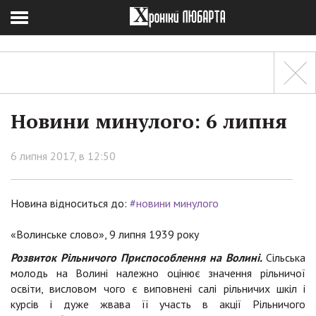
Новини минулого: 6 липня
6 липня 2017, в 12:50
Новина відноситься до:
#новини минулого
«Волинське слово», 9 липня 1939 року
Розвиток Рільничого Приспособлення на Волині.
Сільська
молодь на Волині належно оцінює значення рільничої
освіти, висловом чого є виповнені салі рільничих шкіл і
курсів і дуже жвава її участь в акції Рільничого