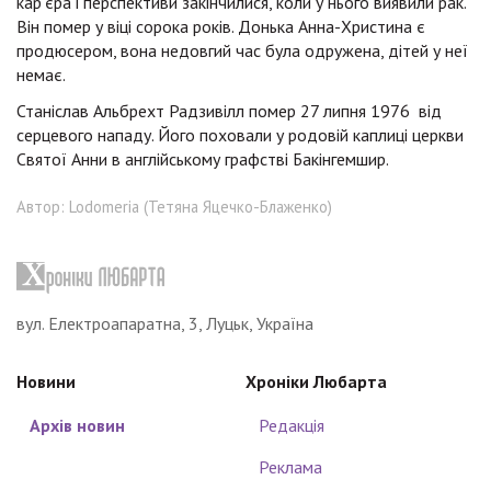
кар'єра і перспективи закінчилися, коли у нього виявили рак.
Він помер у віці сорока років. Донька Анна-Христина є
продюсером, вона недовгий час була одружена, дітей у неї
немає.
Станіслав Альбрехт Радзивілл помер 27 липня 1976 від
серцевого нападу. Його поховали у родовій каплиці церкви
Святої Анни в англійському графстві Бакінгемшир.
Автор: Lodomeria (Тетяна Яцечко-Блаженко)
вул. Електроапаратна, 3, Луцьк, Україна
Новини
Хроніки Любарта
Архів новин
Редакція
Реклама