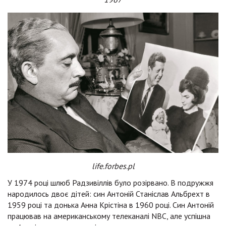
life.forbes.pl
У 1974 році шлюб Радзивіллів було розірвано. В подружжя
народилось двоє дітей: син Антоній Станіслав Альбрехт в
1959 році та донька Анна Крістіна в 1960 році. Син Антоній
працював на американському телеканалі NBC, але успішна