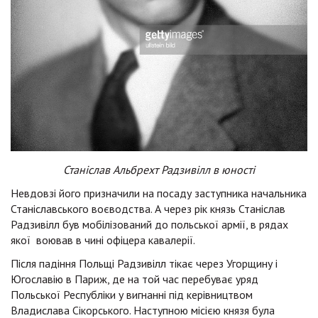
Станіслав Альбрехт Радзивілл в юності
Невдовзі його призначили на посаду заступника начальника
Станіславського воєводства. А через рік князь Станіслав
Радзивілл був мобілізований до польської армії, в рядах
якої воював в чині офіцера кавалерії.
Після падіння Польщі Радзивілл тікає через Угорщину і
Югославію в Париж, де на той час перебуває уряд
Польської Республіки у вигнанні під керівництвом
Владислава Сікорського. Наступною місією князя була