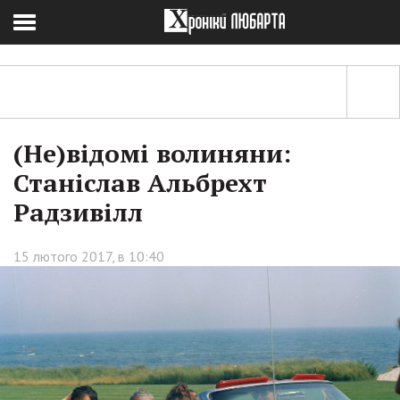
(Не)відомі волиняни:
Станіслав Альбрехт
Радзивілл
15 лютого 2017, в 10:40