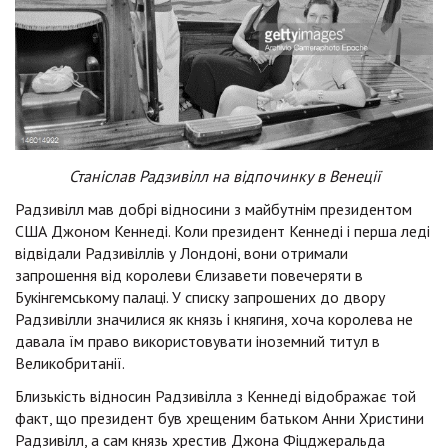
Станіслав Радзивілл на відпочинку в Венеції
Радзивілл мав добрі відносини з майбутнім президентом
США Джоном Кеннеді. Коли президент Кеннеді і перша леді
відвідали Радзивіллів у Лондоні, вони отримали
запрошення від королеви Єлизавети повечеряти в
Букінгемському палаці. У списку запрошених до двору
Радзивілли значилися як князь і княгиня, хоча королева не
давала їм право використовувати іноземний титул в
Великобританії.
Близькість відносин Радзивілла з Кеннеді відображає той
факт, що президент був хрещеним батьком Анни Христини
Радзивілл, а сам князь хрестив Джона Фіцджеральда