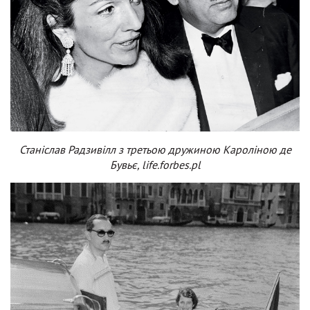
Станіслав Радзивілл з третьою дружиною Кароліною де
Бувьє, life.forbes.pl