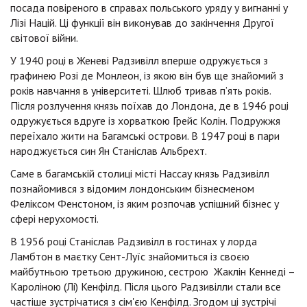
посада повіреного в справах польського уряду у вигнанні у
Лізі Націй. Ці функції він виконував до закінчення Другої
світової війни.
У 1940 році в Женеві Радзивілл вперше одружується з
графинею Розі де Монлеон, із якою він був ще знайомий з
років навчання в університеті. Шлюб тривав п’ять років.
Після розлучення князь поїхав до Лондона, де в 1946 році
одружується вдруге із хорваткою Грейс Колін. Подружжя
переїхало жити на Багамські острови. В 1947 році в пари
народжується син Ян Станіслав Альбрехт.
Саме в багамській столиці місті Нассау князь Радзивілл
познайомився з відомим лондонським бізнесменом
Феліксом Фенстоном, із яким розпочав успішний бізнес у
сфері нерухомості.
В 1956 році Станіслав Радзивілл в гостинах у лорда
Ламбтон в маєтку Сент-Луїс знайомиться із своєю
майбутньою третьою дружиною, сестрою Жаклін Кеннеді –
Кароліною (Лі) Кенфілд. Після цього Радзивілли стали все
частіше зустрічатися з сім'єю Кенфілд. Згодом ці зустрічі