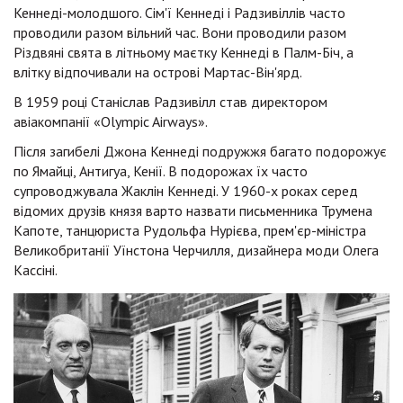
Кеннеді-молодшого. Сім'ї Кеннеді і Радзивіллів часто
проводили разом вільний час. Вони проводили разом
Різдвяні свята в літньому маєтку Кеннеді в Палм-Біч, а
влітку відпочивали на острові Мартас-Він'ярд.
В 1959 році Станіслав Радзивілл став директором
авіакомпанії «Olympic Airways».
Після загибелі Джона Кеннеді подружжя багато подорожує
по Ямайці, Антигуа, Кенії. В подорожах їх часто
супроводжувала Жаклін Кеннеді. У 1960-х роках серед
відомих друзів князя варто назвати письменника Трумена
Капоте, танцюриста Рудольфа Нурієва, прем'єр-міністра
Великобританії Уїнстона Черчилля, дизайнера моди Олега
Кассіні.