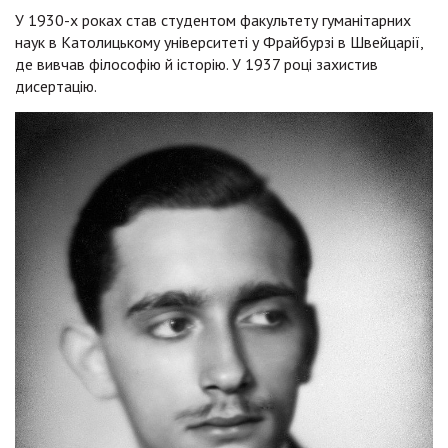
У 1930-х роках став студентом факультету гуманітарних
наук в Католицькому університеті у Фрайбурзі в Швейцарії,
де вивчав філософію й історію. У 1937 році захистив
дисертацію.