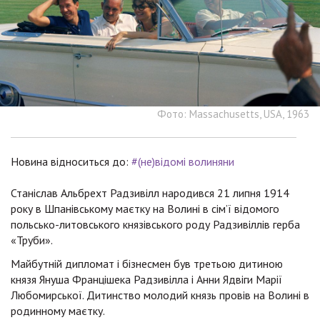
Фото: Massachusetts, USA, 1963
Новина відноситься до:
#(не)відомі волиняни
Станіслав Альбрехт Радзивілл народився 21 липня 1914
року в Шпанівському маєтку на Волині в сім’ї відомого
польсько-литовського князівського роду Радзивіллів герба
«Труби».
Майбутній дипломат і бізнесмен був третьою дитиною
князя Януша Францішека Радзивілла і Анни Ядвіги Марії
Любомирської. Дитинство молодий князь провів на Волині в
родинному маєтку.