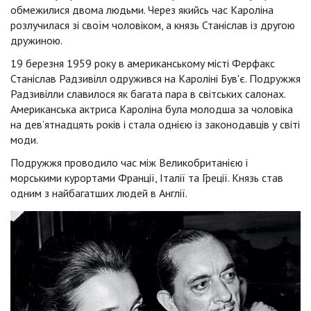
обмежилися двома людьми. Через якийсь час Кароліна
розлучилася зі своїм чоловіком, а князь Станіслав із другою
дружиною.
19 березня 1959 року в американському місті Ферфакс
Станіслав Радзивілл одружився на Кароліні Був'є. Подружжя
Радзивілли славилося як багата пара в світських салонах.
Американська актриса Кароліна була молодша за чоловіка
на дев’ятнадцять років і стала однією із законодавців у світі
моди.
Подружжя проводило час між Великобританією і
морськими курортами Франції, Італії та Греції. Князь став
одним з найбагатших людей в Англії.