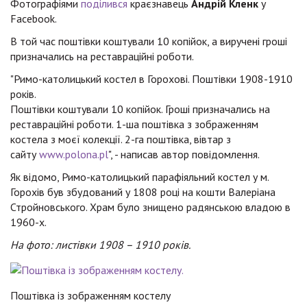
Фотографіями
поділився
краєзнавець
Андрій Кленк
у
Facebook.
В той час поштівки коштували 10 копійок, а виручені гроші
призначались на реставраційні роботи.
"Римо-католицький костел в Горохові. Поштівки 1908-1910
років.
Поштівки коштували 10 копійок. Гроші призначались на
реставраційні роботи. 1-ша поштівка з зображенням
костела з моєї колекції. 2-га поштівка, вівтар з
сайту
www.polona.pl
", - написав автор повідомлення.
Як відомо, Римо-католицький парафіяльний костел у м.
Горохів був збудований у 1808 році на кошти Валеріана
Стройновського. Храм було знищено радянською владою в
1960-х.
На фото: листівки 1908 – 1910 років.
Поштівка із зображенням костелу