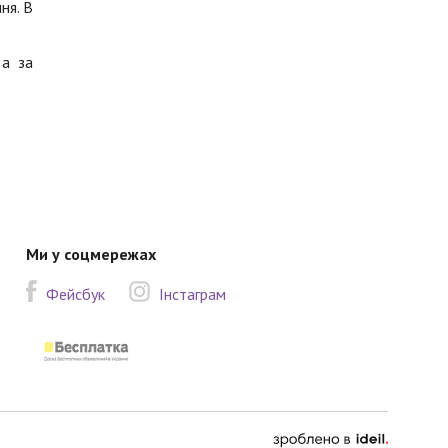
ня. В
 а за
Ми у соцмережах
Фейсбук
Інстаграм
зроблено