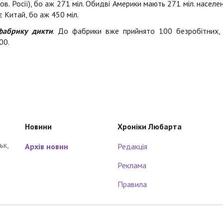
ов. Росії), бо аж 271 міл. Обидві Америки мають 271 міл. населен
є Китай, бо аж 450 міл.
фабрику дикти
. До фабрики вже прийнято 100 безробітних,
00.
Новини
Хроніки Любарта
ьк,
Архів новин
Редакція
Реклама
Правила