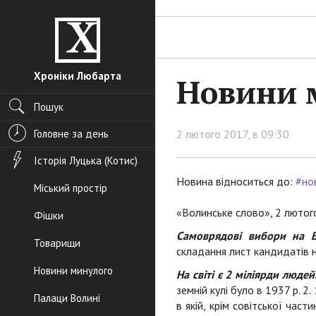
Хроніки Любарта
Новини м
Пошук
Головне за день
2 лютого 2017, в 09:30
Історія Луцька (Котис)
Новина відноситься до:
#но
Міський простір
«Волинське слово», 2 лютог
Фішки
Самоврядові вибори на В
Товарищи
складання лист кандидатів на
Новини минулого
На світі є 2 міліярди людей
земній кулі було в 1937 р. 2
Палаци Волині
в якій, крім совітської част