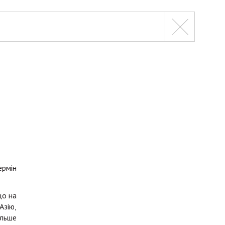
ермін
що на
Азію,
ільше