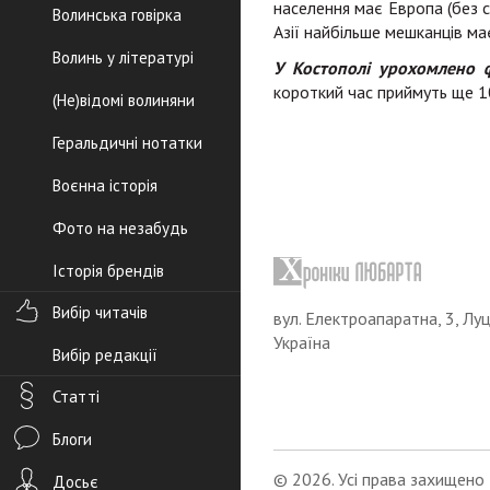
населення має Европа (без с
Волинська говірка
Азії найбільше мешканців ма
Волинь у літературі
У Костополі урохомлено 
короткий час приймуть ще 1
(Не)відомі волиняни
Геральдичні нотатки
Воєнна історія
Фото на незабудь
Історія брендів
Вибір читачів
вул. Електроапаратна, 3, Луц
Україна
Вибір редакції
Статті
Блоги
© 2026. Усі права захищено
Досьє