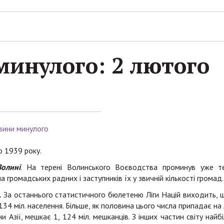
инулого: 2 лютого
вини минулого
о 1939 року.
олині
. На терені Волинського Воєводства проминув уже т
 громадських радних і заступників їх у звичній кількості громад.
.
За останнього статистичного бюлетеню Ліги Націй виходить, 
. 134 міл. населення. Більше, як половина цього числа припадає на 
ини Азії, мешкає 1, 124 міл. мешканців. З інших частин світу найб