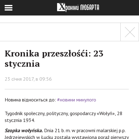
Kronika przeszłośći: 23
stycznia
23 січня 2017, в 09:56
Новина відноситься до:
#новини минулого
Tygodnik społeczny, polityczny, gospodarczy «Wołyń», 28
stycznia 1934.
Szopka wołyńska.
Dnia 21 b. m. w pracowni malarskiej p.p.
Jędrzejewskich w Łucku została wystawiona poraź pierwszy