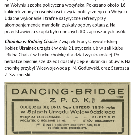
na Wołyniu szopka polityczna wołyńska. Pokazano około 16
kukiełek znanych osobistości z życia politycznego na Wołyniu.
Udatne wykonanie i trafne satyryczne refreny przy
akompanjamencie mandolin zyskaly ogolny aplausz. Na
przedstawieniu szopki było obecnych 80 zaproszonych osób.
Choinka w Ridn
i
ej Chacie
. Związek Pracy Obywatelskiej
Kobiet Ukrainek urządził w dniu 21 stycznia r. b w sali klubu
„Ridna Chata" w Łucku choinkę dla dziatwy ukraińskiej. Po
herbatce biedniejsze dzieol dostały ciepłe ubranka i obuwie. Na
choinkę przybył Wicewojewoda p. M. Godlewski, oraz Starosta
Z. Szacherski.