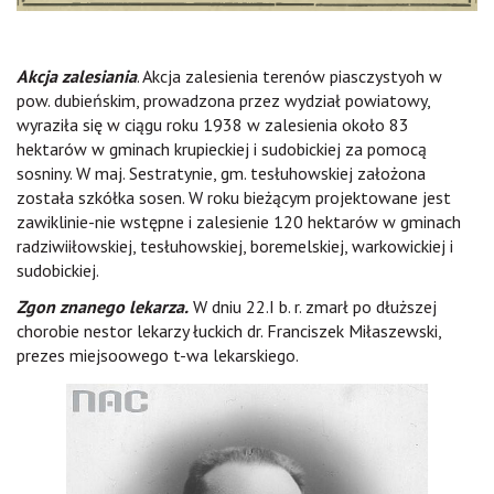
Akcja zalesiania
. Akcja zalesienia terenów piasczystyoh w
pow. dubieńskim, prowadzona przez wydział powiatowy,
wyraziła się w ciągu roku 1938 w zalesienia około 83
hektarów w gminach krupieckiej i sudobickiej za pomocą
sosniny. W maj. Sestratynie, gm. tesłuhowskiej założona
została szkółka sosen. W roku bieżącym projektowane jest
zawiklinie-nie wstępne i zalesienie 120 hektarów w gminach
radziwiiłowskiej, tesłuhowskiej, boremelskiej, warkowickiej i
sudobickiej.
Zgon znanego lekarza.
W dniu 22.I b. r. zmarł po dłuższej
chorobie nestor lekarzy łuckich dr. Franciszek Miłaszewski,
prezes miejsoowego t-wa lekarskiego.