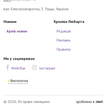
вул. Електроапаратна, 3, Луцьк, Україна
Новини
Хроніки Любарта
Архів новин
Редакція
Реклама
Правила
Ми у соцмережах
Фейсбук
Інстаграм
зроблено
© 2026. Усі права захищено
в