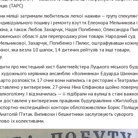
ицю. (ТАРС)
ни міліції затримали любительок легкої наживи — групу спекулян
індивідуального пошиву і ремонту взуття Елеонора Мельникова і
кіна, а також Любов Захарчук, Надія Погибенко, Олександра Пи
овенської області для перепродажу різні товари. Народний суд
 Мельникової, Захарчук, Погибенко і Пилюс, оштрафувавши кожну
ної, яка везла 10 шапок, 14 дитячих рейтузів та інші товари,
у.
дити про мистецький хист балетмейстера Луцького міського буд
і художнього керівника ансамблю «Волинянка» Едуарда Шихмана
варто розповісти. 17 січня вони напились і в ресторані «Театраль
оставлено у витверезник. 27-річна Ніна Єпіфанова щойно поверн
алкоголізму. І відзначилась — її підібрали на вулиці в стані важко
були доставлені у витверезник працівник будуправління «Житлобуд
спортно-експедиційної контори облспоживспілки Борис Поліщук
атолій П'ятак. Випивохи і бешкетники заслуговують суворого
лово їх колективами.