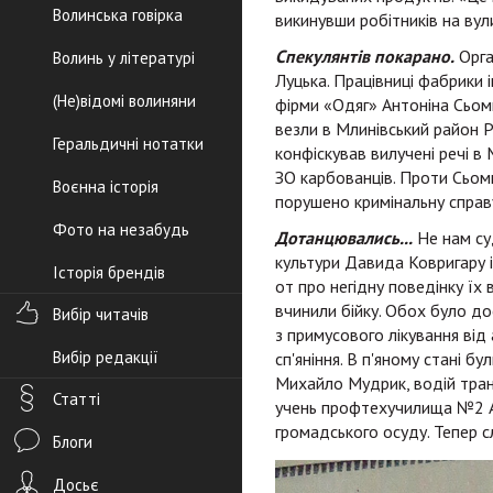
Волинська говірка
викинувши робітників на вул
Спекулянтів покарано.
Орга
Волинь у літературі
Луцька. Працівниці фабрики 
(Не)відомі волиняни
фірми «Одяг» Антоніна Сьом
везли в Млинівський район Р
Геральдичні нотатки
конфіскував вилучені речі в
ЗО карбованців. Проти Сьомкі
Воєнна історія
порушено кримінальну справ
Фото на незабудь
Дотанцювались...
Не нам су
культури Давида Ковригару 
Історія брендів
от про негідну поведінку їх 
вчинили бійку. Обох було д
Вибір читачів
з примусового лікування від 
Вибір редакції
сп'яніння. В п'яному стані 
Михайло Мудрик, водій тран
Статті
учень профтехучилища №2 Ан
громадського осуду. Тепер с
Блоги
Досьє