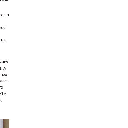
ток з
люс
 на
инку
. А
ний»
улась
го
-1»
,