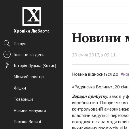
Хроніки Любарта
Новини м
Пошук
Головне за день
20 січня 2017, в 09:11
Історія Луцька (Котис)
Новина відноситься до:
#но
Міський простір
«Радянська Волинь», 20 січн
Фішки
Заради прибутку.
Завод у ф
Товарищи
виробництва. Підприємство 
контрольованій американськи
Новини минулого
властями ведуться перегово
погоджується на додаткові
Палаци Волині
викидуваних продуктів. «Це 