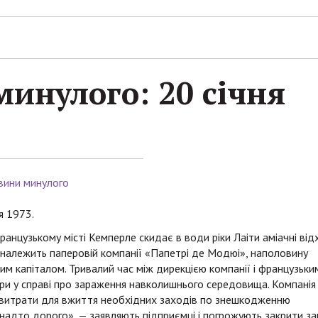
инулого: 20 січня
вини минулого
я 1973.
ранцузькому місті Кемперле скидає в води ріки Лаіти аміачні ві
належить паперовій компанії «Папетрі де Модюі», наполовину
м капіталом. Тривалий час між дирекцією компанії і французьки
ри у справі про зараження навколишнього середовища. Компанія
 витрати для вжиття необхідних заходів по знешкодженню
надто дорого», — заявляють підприємці і погрожують закрити за