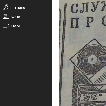
Інтерв’ю
Фото
Відео
Архів новин
Редакція
Розміщення реклами
Правила
PDF-версія газети