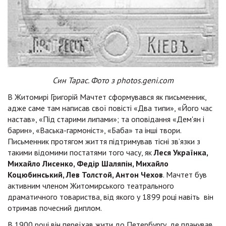
Син Тарас. Фото з photos.geni.com
В Житомирі Григорій Мачтет сформувався як письменник,
адже саме там написав свої повісті «Два типи», «Його час
настав», «Під старими липами»; та оповідання «Дем'ян і
барин», «Васька-гармоніст», «Баба» та інші твори.
Письменник протягом життя підтримував тісні зв’язки з
такими відомими постатями того часу, як
Леся Українка,
Михайло Лисенко, Федір Шаляпін, Михайло
Коцюбинський, Лев Толстой, Антон Чехов
. Мачтет був
активним членом Житомирського театрального
драматичного товариства, від якого у 1899 році навіть він
отримав почесний диплом.
В 1900 році він переїхав жити до Петербургу, де планував