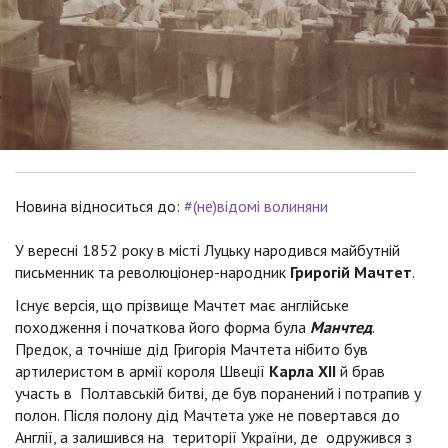
Новина відноситься до:
#(не)відомі волиняни
У вересні 1852 року в місті Луцьку народився майбутній
письменник та революціонер-народник
Грирогій Мачтет
.
Існує версія, що прізвище Мачтет має англійське
походження і початкова його форма була
Манчтед
.
Предок, а точніше дід Григорія Мачтета нібито був
артилеристом в армії короля Швеції
Карла XII
й брав
участь в Полтавській битві, де був поранений і потрапив у
полон. Після полону дід Мачтета уже не повертався до
Англії, а залишився на території України, де одружився з