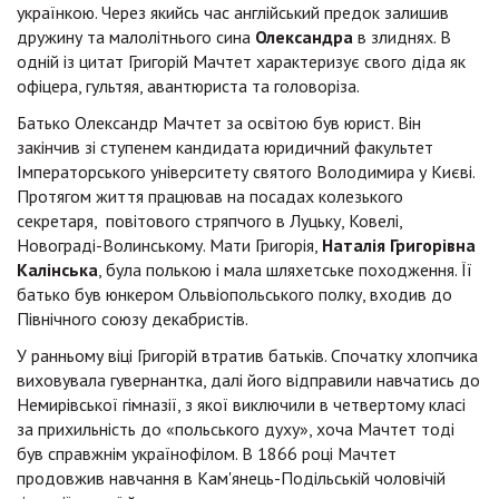
українкою. Через якийсь час англійський предок залишив
дружину та малолітнього сина
Олександра
в злиднях. В
одній із цитат Григорій Мачтет характеризує свого діда як
офіцера, гультяя, авантюриста та головоріза.
Батько Олександр Мачтет за освітою був юрист. Він
закінчив зі ступенем кандидата юридичний факультет
Імператорського університету святого Володимира у Києві.
Протягом життя працював на посадах колезького
секретаря, повітового стряпчого в Луцьку, Ковелі,
Новограді-Волинському. Мати Григорія,
Наталія Григорівна
Калінська
, була полькою і мала шляхетське походження. Її
батько був юнкером Ольвіопольського полку, входив до
Північного союзу декабристів.
У ранньому віці Григорій втратив батьків. Спочатку хлопчика
виховувала гувернантка, далі його відправили навчатись до
Немирівської гімназії, з якої виключили в четвертому класі
за прихильність до «польського духу», хоча Мачтет тоді
був справжнім українофілом. В 1866 році Мачтет
продовжив навчання в Кам'янець-Подільській чоловічій