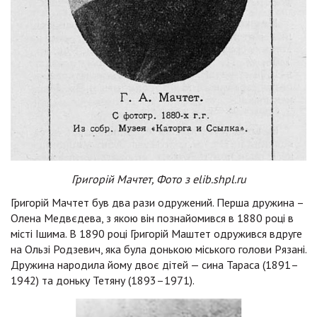
Григорій Мачтет, Фото з elib.shpl.ru
Григорій Мачтет був два рази одружений. Перша дружина –
Олена Медвєдева, з якою він познайомився в 1880 році в
місті Ішима. В 1890 році Григорій Маштет одружився вдруге
на Ользі Родзевич, яка була донькою міського голови Рязані.
Дружина народила йому двоє дітей — сина Тараса (1891–
1942) та доньку Тетяну (1893–1971).