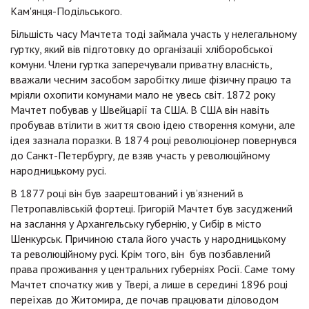
Кам'янця-Подільського.
Більшість часу Мачтета тоді займала участь у нелегальному
гуртку, який вів підготовку до організації хліборобської
комуни. Члени гуртка заперечували приватну власність,
вважали чесним засобом заробітку лише фізичну працю та
мріяли охопити комунами мало не увесь світ. 1872 року
Мачтет побував у Швейцарії та США. В США він навіть
пробував втілити в життя свою ідею створення комуни, але
ідея зазнала поразки. В 1874 році революціонер повернувся
до Санкт-Петербургу, де взяв участь у революційному
народницькому русі.
В 1877 році він був заарештований і ув’язнений в
Петропавлівській фортеці. Григорій Мачтет був засуджений
на заслання у Архангельську губернію, у Сибір в місто
Шенкурськ. Причиною стала його участь у народницькому
та революційному русі. Крім того, він був позбавлений
права проживання у центральних губерніях Росії. Саме тому
Мачтет спочатку жив у Твері, а лише в середині 1896 році
переїхав до Житомира, де почав працювати діловодом