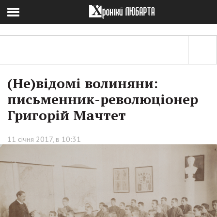
(Не)відомі волиняни:
письменник-революціонер
Григорій Мачтет
11 січня 2017, в 10:31