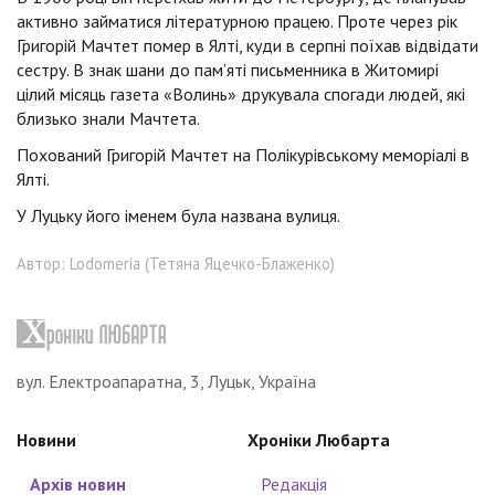
активно займатися літературною працею. Проте через рік
Григорій Мачтет помер в Ялті, куди в серпні поїхав відвідати
сестру. В знак шани до пам’яті письменника в Житомирі
цілий місяць газета «Волинь» друкувала спогади людей, які
близько знали Мачтета.
Похований Григорій Мачтет на Полікурівському меморіалі в
Ялті.
У Луцьку його іменем була названа вулиця.
Автор: Lodomeria (Тетяна Яцечко-Блаженко)
вул. Електроапаратна, 3, Луцьк, Україна
Новини
Хроніки Любарта
Архів новин
Редакція