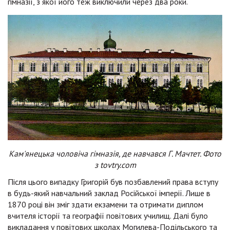
гімназії, з якої його теж виключили через два роки.
Кам'янецька чоловіча гімназія, де навчався Г. Мачтет. Фото
з tovtry.com
Після цього випадку Григорій був позбавлений права вступу
в будь-який навчальний заклад Російської імперії. Лише в
1870 році він зміг здати екзамени та отримати диплом
вчителя історії та географії повітових училищ. Далі було
викладання у повітових школах Могилева-Подільського та