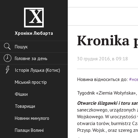
Хроніки Любарта
Kronika p
Пошук
Головне за день
30 грудня 2016, в 09:18
Історія Луцька (Котис)
Новина відноситься до:
#но
Міський простір
Tygodnik «Ziemia Wołyńska», 
Фішки
Otwarcie ślizgawki i toru s
Товарищи
saneczkowego, urządzonych z 
Wojskowego. W uroczystości 
Новини минулого
otwarcia torów, burmistrz Cza
Przysp. Wojsk., oraz szereg z
Палаци Волині