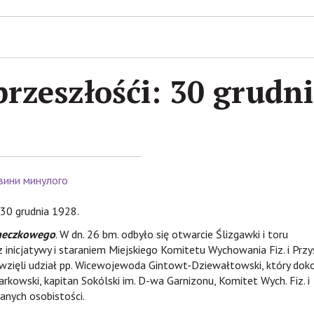
rzeszłośći: 30 grudn
вини минулого
30 grudnia 1928.
aneczkowego
. W dn. 26 bm. odbyło się otwarcie Ślizgawki i toru
inicjatywy i staraniem Miejskiego Komitetu Wychowania Fiz. i Przy
wzięli udział pp. Wicewojewoda Gintowt-Dziewałtowski, który dok
rkowski, kapitan Sokólski im. D-wa Garnizonu, Komitet Wych. Fiz. i
nanych osobistości.