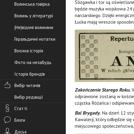
Ślizgawka i tor są oświetlon
Волинська говірка
będzie muzyka wojskowa 24 p.
narciarskiego. Dzięki energicz
Волинь у літературі
Łucka mają wreszcie sposobn
(Не)відомі волиняни
Геральдичні нотатки
Воєнна історія
Фото на незабудь
Історія брендів
Вибір читачів
Zakończenie Starego Roku.
W
odprawione zostaną w koście
Вибір редакції
cząstka Różańca i odśpiewan
Статті
Bal Brygady.
Na dzień 12 styc
Kawalerji, który odbędzie się
Блоги
miejscowego społeczeństwa, ko
Досьє