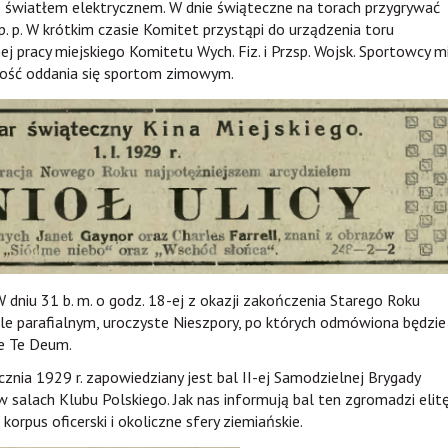
e światłem elektrycznem. W dnie świąteczne na torach przygrywać
 p. W krótkim czasie Komitet przystąpi do urządzenia toru
nej pracy miejskiego Komitetu Wych. Fiz. i Przsp. Wojsk. Sportowcy m
ość oddania się sportom zimowym.
 dniu 31 b. m. o godz. 18-ej z okazji zakończenia Starego Roku
le parafialnym, uroczyste Nieszpory, po których odmówiona będzie
e Te Deum.
znia 1929 r. zapowiedziany jest bal II-ej Samodzielnej Brygady
 w salach Klubu Polskiego. Jak nas informują bal ten zgromadzi elit
rpus oficerski i okoliczne sfery ziemiańskie.