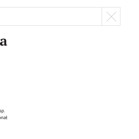
ia
sp.
onał