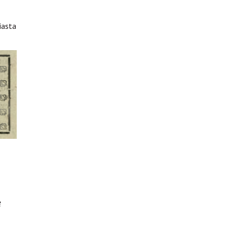
iasta
ę