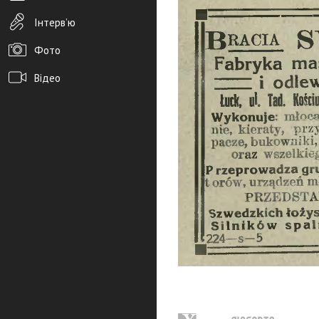
Інтерв’ю
Фото
Відео
Архів новин
Редакція
Розміщення реклами
Правила
PDF-версія газети