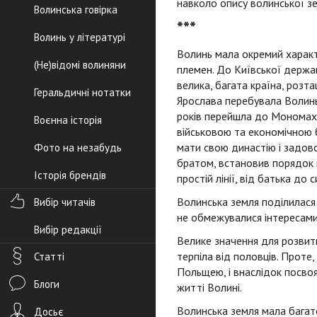
навколо опису волинської зе
Волинська говірка
***
Волинь у літературі
Волинь мала окремий характе
(Не)відомі волиняни
племен. До Київської держа
велика, багата країна, розт
Геральдичні нотатки
Ярослава перебувала Волинь 
років перейшла до Мономахов
Воєнна історія
військовою та економічною б
мати свою династію і задово
Фото на незабудь
братом, встановив порядок 
Історія брендів
простій лінії, від батька до с
Волинська земля поділилася н
Вибір читачів
не обмежувалися інтересами 
Вибір редакції
Велике значення для розвитк
терпіла від половців. Проте
Статті
Польщею, і внаслідок посвоя
Блоги
житті Волині.
Волинська земля мала багато
Досьє