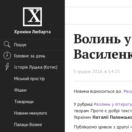
Хроніки Любарта
Волинь у
Пошук
Василен
Головне за день
Історія Луцька (Котис)
5 грудня 2016, в 14:25
Міський простір
Фішки
Новина відноситься до:
#вол
Товарищи
У рубриці
#волинь у літерату
творам. Проте є добрі тексти
Новини минулого
України»
Наталії Полонськ
Палаци Волині
Публікуємо уривок з другої 