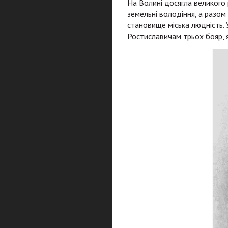
На Волині досягла великого
земельні володіння, а разом
становище міська людність.
Ростиславичам трьох бояр, я