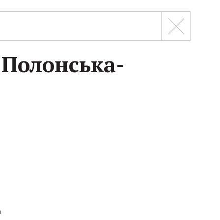
я Полонська-
а