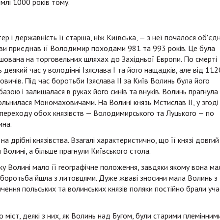
млі 1000 років тому.
р і державність її старша, ніж Київська, — з неї почалося об'єд
ви приєднав її Володимир походами 981 та 993 років. Це була
ашована на торговельних шляхах до Західньої Европи. По смерті
деякий час у володінні Ізяслава І та його нащадків, але від 112
ичів. Під час боротьби Ізяслава II за Київ Волинь була його
азою і залишалася в руках його синів та внуків. Волинь прагнула
льнилася Мономаховичами. На Волині князь Мстислав ІІ, у згоді
переходу обох князівств — Володимирського та Луцького — по
ина.
а дрібні князівства. Взагалі характеристично, що її князі довгий
Волині, а більше прагнули Київського стола.
у Волині мало її географічне положення, завдяки якому вона ма
, боротьба йшла з литовцями. Дуже жваві зносини мала Волинь з
чення польських та волинських князів поляки постійно брали уча
 міст, деякі з них, як Волинь над Бугом, були старими племінним