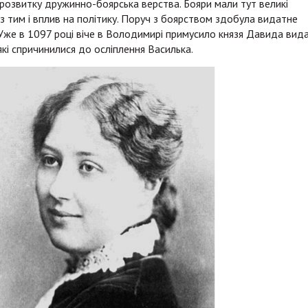
 розвитку дружинно-боярська верства. Бояри мали тут великі
 з тим і вплив на політику. Поруч з боярством здобула видатне
 Уже в 1097 році віче в Володимирі примусило князя Давида вид
кі спричинилися до осліплення Василька.