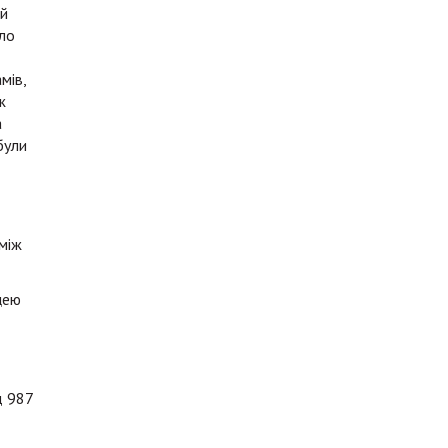
ий
уло
мів,
ж
а
були
 між
ицею
д 987