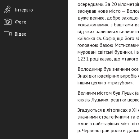
осередками. За 20 кілометрі
Інтерв’ю
заснував нове місто — Волод
дуже велике, добре захищен
Фото
«скважинами», з баштами-веж
від яких залишився величезн
Відео
київська св. Софія, що його 
головною базою Мстиславичів
Архів новин
муровані світські будинки, і
Редакція
1231 році казав, що «такого 
Володимир був значним осер
Розміщення реклами
Знахідки ювелірних виробів 
Правила
іншим цегли з «тризубом».
Великим містом був Луцьк (аб
PDF-версія газети
князів Луцьких; рештки церк
Згадуються в літописах з XI с
значними стратегічними та е
одне з найстаріших міст: лі
р. Червень грав ролю в даль