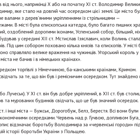
в від нього, наприкінці X або на початку XI ст. Володимир Велик
имир, яке стало на довгий час осередком цієї землі. Це місто б
е валами з дерев'яними укріпленнями із стрільницями —
ами. В місті була єпископська катедра, було багато пишних хра
ий, оздоблений дорогими іконами, Успенський собор, більший, ні
збудував у середині XII ст. Мстислав Ізяславич, коли Волинь стал
. Під цим собором поховано кілька князів та єпископів. У місті 
 воно справляло велике враження на чужинців. Угорський король у
міста не бачив і в німецьких країнах».
едком торгівлі з Німеччиною, ба-канськими країнами, Кримом.
свідчать за те, що він був і ремісничим осередком. Тут знайдено
о Лучеськ). У XI ст. він був добре укріплений, в XII ст. був стол
ов та мурованих будинків свідчать, що це був значний осередок.
т. і інші міста — Бужськ, Дорогобуж, Белз, Берестя. Всі вони були
кономічними осередками. Червень над р. Гучвою, допливом Буга,
топис відзначає боротьбу Володимира за «червенські городи» пі
шій історії боротьби України з Польщею.