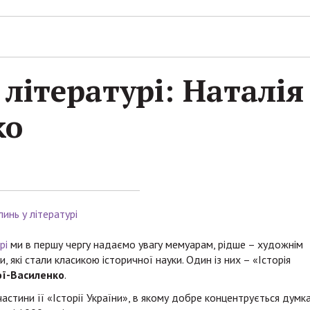
 літературі: Наталі
ко
инь у літературі
рі
ми в першу чергу надаємо увагу мемуарам, рідше – художнім
, які стали класикою історичної науки. Один із них – «Історія
ої-Василенко
.
частини її «Історії України», в якому добре концентрується думк