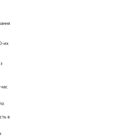
нання
0-их
 з
 час
ло
сть в
и