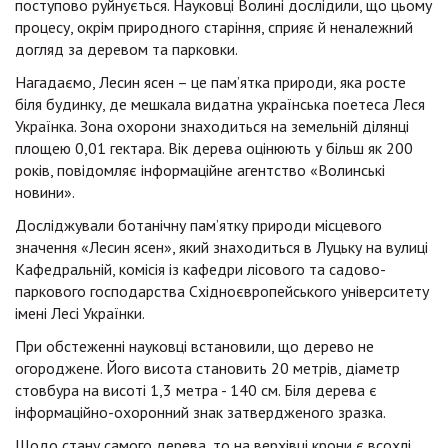
поступово руйнується. Науковці Волині дослідили, що цьому
процесу, окрім природного старіння, сприяє й неналежний
догляд за деревом та парковки.
Нагадаємо, Лесин ясен – це пам’ятка природи, яка росте
біля будинку, де мешкала видатна українська поетеса Леся
Українка. Зона охорони знаходиться на земельній ділянці
площею 0,01 гектара. Вік дерева оцінюють у більш як 200
років, повідомляє інформаційне агентство «Волинські
новини».
Досліджували ботанічну пам’ятку природи місцевого
значення «Лесин ясен», який знаходиться в Луцьку на вулиці
Кафедральній, комісія із кафедри лісового та садово-
паркового господарства Східноєвропейського університету
імені Лесі Українки.
При обстеженні науковці встановили, що дерево не
огороджене. Його висота становить 20 метрів, діаметр
стовбура на висоті 1,3 метра - 140 см. Біля дерева є
інформаційно-охоронний знак затвердженого зразка.
Щодо стану самого дерева, то на верхівці крони є всохлі