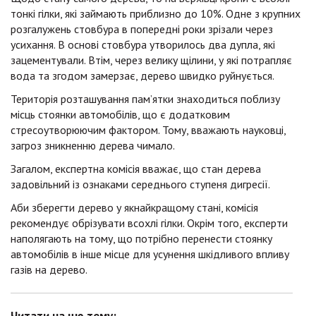
тонкі гілки, які займають приблизно до 10%. Одне з крупних
розгалужень стовбура в попередні роки зрізали через
усихання. В основі стовбура утворилось два дупла, які
зацементували. Втім, через велику щілини, у які потрапляє
вода та згодом замерзає, дерево швидко руйнується.
Територія розташування памʼятки знаходиться поблизу
місць стоянки автомобілів, що є додатковим
стресоутворюючим фактором. Тому, вважають науковці,
загроз зникненню дерева чимало.
Загалом, експертна комісія вважає, що стан дерева
задовільний із ознаками середнього ступеня дигресії.
Аби зберегти дерево у якнайкращому стані, комісія
рекомендує обрізувати всохлі гілки. Окрім того, експерти
наполягають на тому, що потрібно перенести стоянку
автомобілів в інше місце для усунення шкідливого впливу
газів на дерево.