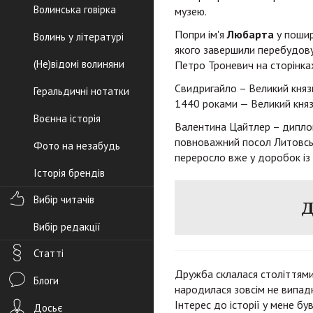
Волинська говірка
музею.
Попри ім'я
Любарта
у пошир
Волинь у літературі
якого завершили перебудовув
(Не)відомі волиняни
Петро Троневич на сторінках
Свидригайло – Великий княз
Геральдичні нотатки
1440 роками — Великий княз
Воєнна історія
Валентина Цайтлер – диплом
повноважний посол Литовсько
Фото на незабудь
переросло вже у доробок із 
Історія брендів
Вибір читачів
Д
Вибір редакції
Статті
Дружба склалася століттями.
Блоги
народилася зовсім не випадк
Інтерес до історії у мене бу
Досьє