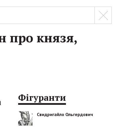
н про князя,
Фігуранти
а
Свидригайло Ольгердович