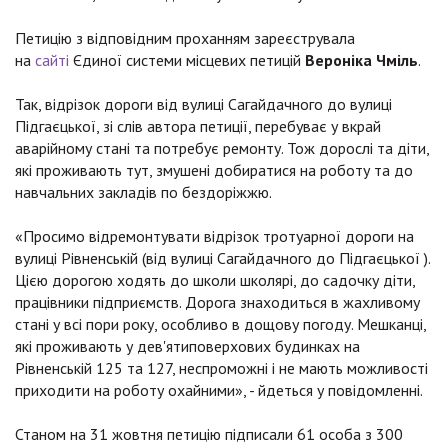
Петицію з відповідним проханням зареєструвала
на
сайті
Єдиної системи місцевих петицій
Вероніка Чміль
.
Так, відрізок дороги від вулиці Сагайдачного до вулиці
Підгаєцької, зі слів автора петиції, перебуває у вкрай
аварійному стані та потребує ремонту. Тож дорослі та діти,
які проживають тут, змушені добиратися на роботу та до
навчальних закладів по бездоріжжю.
«Просимо відремонтувати відрізок тротуарної дороги на
вулиці Рівненській (від вулиці Сагайдачного до Підгаєцької ).
Цією дорогою ходять до школи школярі, до садочку діти,
працівники підприємств. Дорога знаходиться в жахливому
стані у всі пори року, особливо в дощову погоду. Мешканці,
які проживають у дев'ятиповерхових будинках на
Рівненській 125 та 127, неспроможні і не мають можливості
приходити на роботу охайними», - йдеться у повідомленні.
Станом на 31 жовтня петицію підписали 61 особа з 300