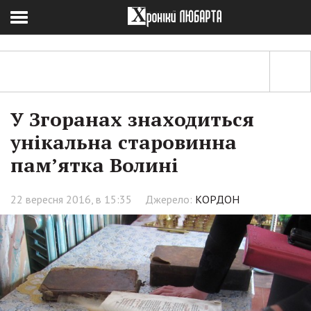
У Згоранах знаходиться
унікальна старовинна
пам’ятка Волині
22 вересня 2016, в 15:35
Джерело:
КОРДОН