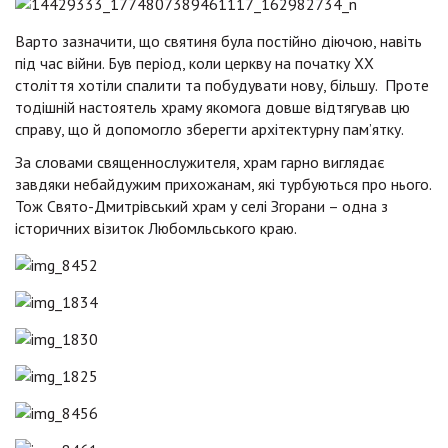
Варто зазначити, що святиня була постійно діючою, навіть
під час війни. Був період, коли церкву на початку ХХ
століття хотіли спалити та побудувати нову, більшу. Проте
тодішній настоятель храму якомога довше відтягував цю
справу, що й допомогло зберегти архітектурну пам’ятку.
За словами священнослужителя, храм гарно виглядає
завдяки небайдужим прихожанам, які турбуються про нього.
Тож Свято-Дмитрівський храм у селі Згорани – одна з
історичних візиток Любомльського краю.