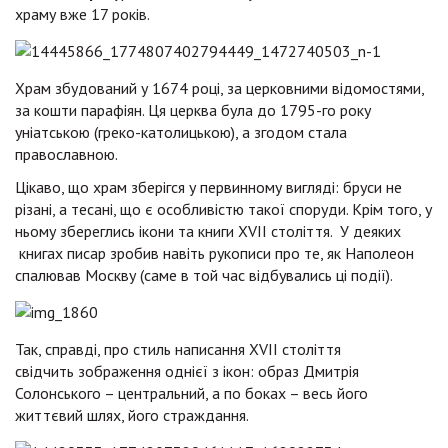
храму вже 17 років.
Храм збудований у 1674 році, за церковними відомостями,
за кошти парафіян. Ця церква була до 1795-го року
уніатською (греко-католицькою), а згодом стала
православною.
Цікаво, що храм зберігся у первинному вигляді: бруси не
різані, а тесані, що є особливістю такої споруди. Крім того, у
ньому збереглись ікони та книги XVІI століття. У деяких
книгах писар зробив навіть рукописи про те, як Наполеон
спалював Москву (саме в той час відбувались ці події).
Так, справді, про стиль написання XVІI століття
свідчить зображення однієї з ікон: образ Дмитрія
Солонського – центральний, а по боках – весь його
життєвий шлях, його страждання.