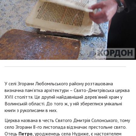
У селі Згорани Любомльського району розташована
визначна пам’ятка архітектури – Свято-Дмитрівська церква
XVІI століття. Це другий найдавніший дерев’яний храм у
Волинській області. До того ж, у ній збереглися унікальні
книги з рукописами в них.
Церква названа в честь Святого Дмитрія Солонського, тому
село Згорани 8-го листопада відзначає престольне свято.
Отець
Петро
, уродженець села Нудиже, є настоятелем