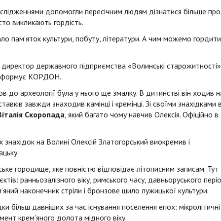
дослідженнями допомогли пересічним людям дізнатися більше про
сто викликають гордість.
ло пам’яток культури, побуту, літератури. А чим можемо гордити
в директор державного підприємства «Волинські старожитності»
 інформує КОРДОН.
в до археології була у нього ще змалку. В дитинстві він ходив н
ставків завжди знаходив камінці і кремінці. Зі своїми знахідками в
Віталія Скоропада
, який багато чому навчив Олексія. Офіційно в
х знахідок на Волині Олексій Златогорський виокремив і
цьку.
ьке городище, яке повністю відповідає літописним записам. Тут
ктів: ранньозалізного віку, римського часу, давньоруського періо
м’яний наконечник стріли і бронзове шило лужицької культури.
дки більш давніших за час існування поселення епох: мікролітичні
мент крем’яного долота мідного віку.