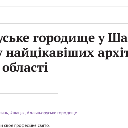
ське городище у Ша
 найцікавіших архі
 області
линь
#шацьк
#давньоруське городище
и своє професійне свято.