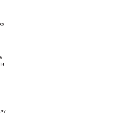
ся
 –
а
ін
ду.