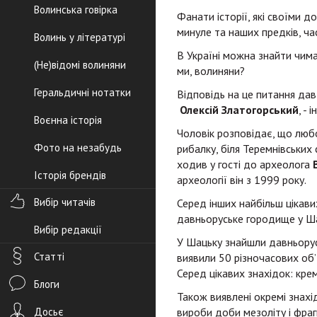
Волинська говірка
Фанати історії, які своїми 
минуле та наших предків, ча
Волинь у літературі
В Україні можна знайти чима
(Не)відомі волиняни
ми, волиняни?
Геральдичні нотатки
Відповідь на це питання да
Олексій Златогорський
, -
Воєнна історія
Чоловік розповідає, що любо
Фото на незабудь
рибалку, біля Теремнівських 
ходив у гості до археолога
Історія брендів
археології він з 1999 року.
Вибір читачів
Серед інших найбільш цікави
давньоруське городище у Ша
Вибір редакції
У Шацьку знайшли давньорус
Статті
виявили 50 різночасових об’є
Серед цікавих знахідок: кре
Блоги
Також виявлені окремі знахі
Досьє
вироби доби мезоліту і фраг