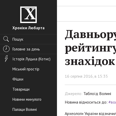
Хроніки Любарта
Давньору
Пошук
рейтингу
Головне за день
знахідок
Історія Луцька (Котис)
Міський простір
16 серпня 2016, в 15:35
Фішки
Товарищи
Джерело:
Таблоїд Волині
Новини минулого
Новина відноситься до:
#во
Палаци Волині
Археологи України відзначил