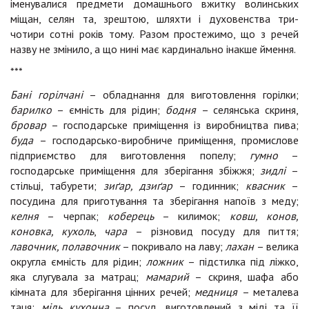
іменувалися предмети домашнього вжитку волинських
міщан, селян та, зрештою, шляхти і духовенства три-
чотири сотні років тому. Разом простежимо, що з речей
назву не змінило, а що нині має кардинально інакше ймення.
***
Бані горілчані
– обладнання для виготовлення горілки;
барилко
– ємність для рідин;
бодня
– селянська скриня,
бровар
– господарське приміщення із виробництва пива;
буда
– господарсько-виробниче приміщення, промислове
підприємство для виготовлення попелу;
гумно
–
господарське приміщення для зберігання збіжжя;
зидлі
–
стільці, табурети;
зиґар, дзиґар
– годинник;
квасник
–
посудина для приготування та зберігання напоїв з меду;
келня
– черпак;
коберець
– килимок;
ковш, конов,
коновка, кухоль
,
чара
– різновид посуду для пиття;
лавочник, полавочник
– покривало на лаву;
лахан
– велика
округла ємність для рідин;
ложник
– підстилка під ліжко,
яка слугувала за матрац;
мамарий
– скриня, шафа або
кімната для зберігання цінних речей;
медниця
– металева
таця;
мідь кухонна
– посуд, виготовлений з міді та її