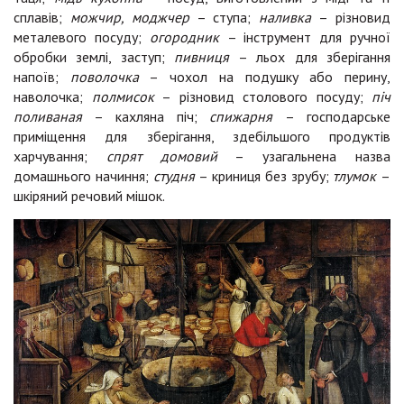
сплавів;
можчир, моджчер
– ступа;
наливка
– різновид
металевого посуду;
огородник
– інструмент для ручної
обробки землі, заступ;
пивниця
– льох для зберігання
напоїв;
поволочка
– чохол на подушку або перину,
наволочка;
полмисок
– різновид столового посуду;
піч
поливаная
– кахляна піч;
спижарня
– господарське
приміщення для зберігання, здебільшого продуктів
харчування;
спрят домовий
– узагальнена назва
домашнього начиння;
студня
– криниця без зрубу;
тлумок
–
шкіряний речовий мішок.