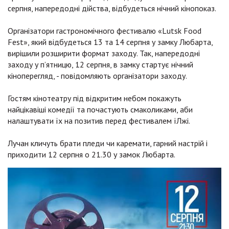
серпня, напередодні дійства, відбудеться нічний кінопоказ.
Організатори гастрономічного фестивалю «Lutsk Food
Fest», який відбудеться 13 та 14 серпня у замку Любарта,
вирішили розширити формат заходу. Так, напередодні
заходу у п’ятницю, 12 серпня, в замку стартує нічний
кіноперегляд, - повідомляють організатори заходу.
Гостям кінотеатру під відкритим небом покажуть
найцікавіші комедії та почастують смаколиками, аби
налаштувати їх на позитив перед фестивалем їЛжі.
Лучан кличуть брати пледи чи каремати, гарний настрій і
приходити 12 серпня о 21.30 у замок Любарта.