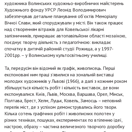
художника Волинських художньо-виробничих майстерень
Художнього фонду УРСР Леонід Володимирович
забезпечував детальне планування об’єктів Меморіалу
Вічної Слави, який споруджували у місті. Він також працює
над створенням вітражів для Ковельської лікарні
залізничників, прикрашає автопавільйони області мозаїкою,
поєднує творчу діяльність з педагогічною: викладає
спочатку в дитячій районній студії Рожища, а у 1997-
2001рр. – у Волинському культосвітньому училищі.
Та, передусім він відомий як графік, живописець. Перші
експоновані ним праці з’явилися на зональній виставці
молодих художників у Львові (1966), а далі з кожним роком
збільшується кількість робіт і кількість виставок, де вони
експонувалися. Київ, Львів, Москва, Варшава, Орел, Мінськ,
Полтава, Брест, Хелм, Луцьк, Ковель, Замосць – неповний
перелік міст, де з успіхом демонструвались його твори.
Кілька сотень графічних робіт і живописних полотен у
різних техніках, пошуках, експериментах по втіленню ідеї,
настрою, образу – частина величезного творчого доробку