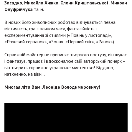
Засадко, Михайла Хижка, Олени Криштальської, Миколи
Онуфрійчука
та ін.
В нових його живописних роботах відчувається певна
містичність, гра з плином часу, фантазійність і
експериментування зі стилями («Повінь у листопаді»,
«Рожевий серпанок», «Зона», «Перший сніг», «Ранок»).
Справжній майстер не припиняє творчого поступу, він шукає
і фантазує, працює і вдосконалює свій авторський почерк –
він творить справжнє українське мистецтво! Віддано,
натхненно, на віки…
Многая літа Вам, Леоніде Володимировичу!