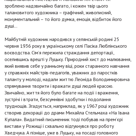
зроблено надзвичайно багато, і кожен твір цього
талановитого художника – графічний, живописний,
монументальний – то його думка, емоція, відбиток його
душі…
Майбутній художник народився у селянській родині 25
червня 1936 року в українському селі Пасіка Люблінського
воєводства. Сім’я пережила страждання депортації,
оселившись врешті у Луцьку. Природний хист до малювання,
який виявив себе у ранньому віці, роки старанного навчання
у справжніх майстрів-педагогів, уважних до паростків
таланту у молоді, надали життю Леоніда Володимировича
спрямування творити і вражати душі людей красою.
Звичайно, життя його було багате на події і враження,
зустрічі і втрати, безсумнівні здобутки і подолання
труднощів. Згадується, наприклад, як у 1967 році художник
створив декорації до драми Михайла Стельмаха «На Івана
Купала». Видатний письменник тоді побував на прем’єрі
вистави у Рожищі і схвально відгукнувся про роботу
Хведчука. А пізніше, уже в Луцьку, на посаді головного