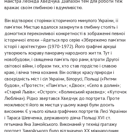
майстра Леоніда Хведчука. Діапазон тем для роботи теж
вражає своїм глибиною і вдумливістю.
Він відтворює сторінки історичного минулого України, її
пам’ятки. Мистцю вдалося зазирнути в глибину століть і
домогтися переконливої конкретності в зображенні певної
історичної епохи –йдеться про серію «Збережемо пам’ятки
історії і архітектури» (1970-1972). Його графічні аркуші
утворюють яскраву панораму народного життя. Тут і
новобудови, і священна пам’ять про рани, втрати Другої
світової війни, і образи тих, хто став гордістю і славою
краю, і вічна тема кохання. Він оспівує красу природи і
своєрідність міст і сіл України, Білорусі, Польщі («Ритми
будов», «Протест»; «Пам’ять»; «Двоє»; «Село в долині»;
«Старий Львів»; «Острог»; «Волинський краєвид»; «Куточок
Любліна»). Рідко звертався Хведчук до портрета. Проте
можливості його як мистця у цьому жанрі були досить
високими. Є у нього кілька графічних портретів Лесі Українки
і Тараса Шевченка, державного діяча Польщі XVI ст.
гетьмана Яна Замойського. Виконаний у техніці гратажу
портрет Замойського було відзначено XX міжнародним