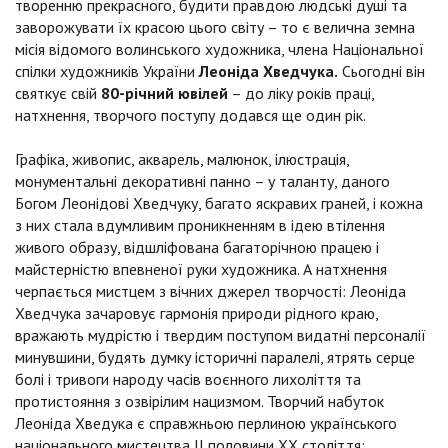
творенню прекрасного, будити правдою людські душі та
заворожувати їх красою цього світу – то є велична земна
місія відомого волинського художника, члена Національної
спілки художників України
Леоніда Хведчука.
Сьогодні він
святкує свій
80-річний ювілей
– до ліку років праці,
натхнення, творчого поступу додався ще один рік.
Графіка, живопис, акварель, малюнок, ілюстрація,
монументальні декоративні панно – у таланту, даного
Богом Леонідові Хведчуку, багато яскравих граней, і кожна
з них стала вдумливим проникненням в ідею втілення
живого образу, відшліфована багаторічною працею і
майстерністю впевненої руки художника. А натхнення
черпається мистцем з вічних джерел творчості: Леоніда
Хведчука зачаровує гармонія природи рідного краю,
вражають мудрістю і твердим поступом видатні персоналії
минувшини, будять думку історичні паралелі, ятрять серце
болі і тривоги народу часів воєнного лихоліття та
протистояння з озвірілим нацизмом. Творчий набуток
Леоніда Хведука є справжньою перлиною українського
національного мистецтва ІІ половини ХХ століття: