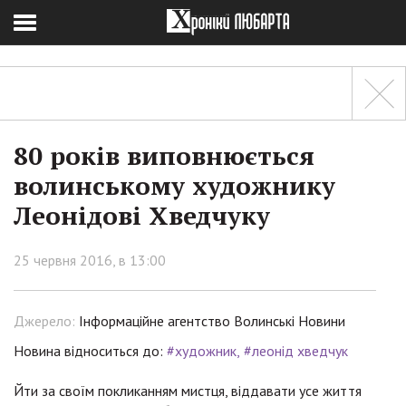
80 років виповнюється
волинському художнику
Леонідові Хведчуку
25 червня 2016, в 13:00
Джерело:
Інформаційне агентство Волинські Новини
Новина відноситься до:
#художник
#леонід хведчук
Йти за своїм покликанням мистця, віддавати усе життя