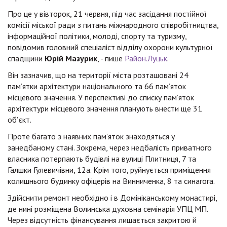
Про це у вівторок, 21 червня, під час засідання постійної
комісії міської ради з питань міжнародного співробітництва,
інформаційної політики, молоді, спорту та туризму,
повідомив головний спеціаліст відділу охорони культурної
спадщини
Юрій Мазурик
, - пише
Район.Луцьк
.
Він зазначив, що на території міста розташовані 24
пам’ятки архітектури національного та 66 пам’яток
місцевого значення. У перспективі до списку пам’яток
архітектури місцевого значення планують внести ще 31
об’єкт.
Проте багато з наявних пам’яток знаходяться у
занедбаному стані. Зокрема, через недбалість приватного
власника потерпають будівлі на вулиці Плитниця, 7 та
Галшки Гулевичівни, 12а. Крім того, руйнується приміщення
колишнього будинку офіцерів на Винниченка, 8 та синагога.
Здійснити ремонт необхідно і в Домініканському монастирі,
де нині розміщена Волинська духовна семінарія УПЦ МП.
Через відсутність фінансування лишається закритою й