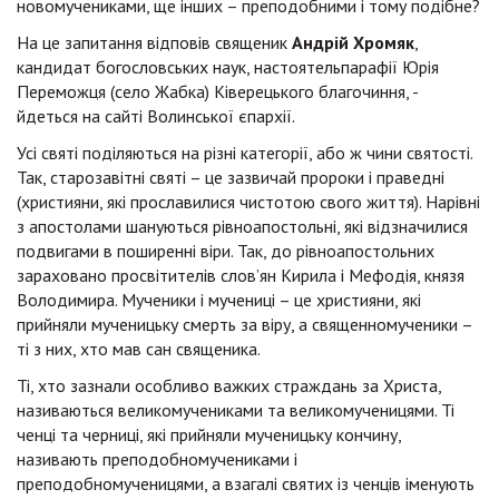
новомучениками, ще інших – преподобними і тому подібне?
На це запитання відповів священик
Андрій Хромяк
,
кандидат богословських наук, настоятельпарафії Юрія
Переможця (село Жабка) Ківерецького благочиння, -
йдеться на сайті Волинської єпархії.
Усі святі поділяються на різні категорії, або ж чини святості.
Так, старозавітні святі – це зазвичай пророки і праведні
(християни, які прославилися чистотою свого життя). Нарівні
з апостолами шануються рівноапостольні, які відзначилися
подвигами в поширенні віри. Так, до рівно­апостольних
зараховано просвітителів слов’ян Кирила і Мефодія, князя
Володимира. Мученики і мучениці – це християни, які
прийняли мученицьку смерть за віру, а священномученики –
ті з них, хто мав сан священика.
Ті, хто зазнали особливо важких страждань за Христа,
називаються великомучениками та великомученицями. Ті
ченці та черниці, які прийняли мученицьку кончину,
називають преподобномучениками і
преподобномученицями, а взагалі святих із ченців іменують