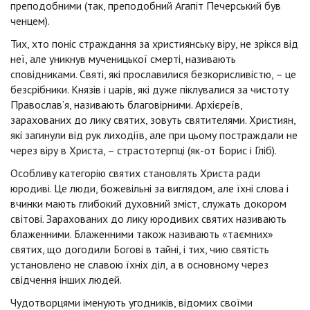
преподобними (так, преподобний Агапіт Печерський був
ченцем).
Тих, хто поніс страждання за християнську віру, не зрікся від
неї, але уникнув мученицької смерті, називають
сповідниками. Святі, які прославилися безкорисливістю, – це
безсрібники. Князів і царів, які дуже піклувалися за чистоту
Православ’я, називають благовірними. Архієреїв,
зарахованих до лику святих, зовуть святителями. Християн,
які загинули від рук лиходіїв, але при цьому постраждали не
через віру в Христа, – страстотерпці (як-от Борис і Гліб).
Особливу категорію святих становлять Христа ради
юродиві. Це люди, божевільні за виглядом, але їхні слова і
вчинки мають глибокий духовний зміст, служать докором
світові. Зарахованих до лику юродивих святих називають
блаженними. Блаженними також називають «таємних»
святих, що догодили Богові в тайні, і тих, чию святість
установлено не славою їхніх діл, а в основному через
свідчення інших людей.
Чудотворцями іменують угодників, відомих своїми