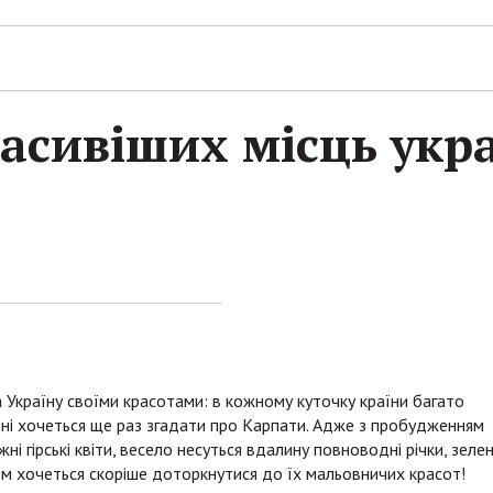
асивіших місць укр
країну своїми красотами: в кожному куточку країни багато
дні хочеться ще раз згадати про Карпати. Адже з пробудженням
і гірські квіти, весело несуться вдалину повноводні річки, зеле
ом хочеться скоріше доторкнутися до їх мальовничих красот!