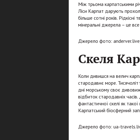
Між трьома карпатськими річ
Ліси Карпат дарують прохоло
більше сотні років. Рідкісні
мінеральні джерела – це все
Джерело фото: anderver.live
Скеля Кар
Коли дивишся на велич карпат
стародавнє море. Тисячоліт
дні морському своє дивовижн
відбиток стародавніх часів.
фантастичної скелі як тако
Карпатський біосферний зап
Джерело фото: ua-travels.li