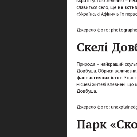
вкриті густою зеленню – нем
славиться село, ще
не встиг
«Українські Афіни» в їх перво
Джерело фото: photographers
Скелі До
Природа – найкращий скульпт
Довбуша. Обриси величезних 
фантастичних істот
. Здає
місцеві жителі впевнені, що
Довбуша.
Джерело фото: unexplainedg
Парк «Ско