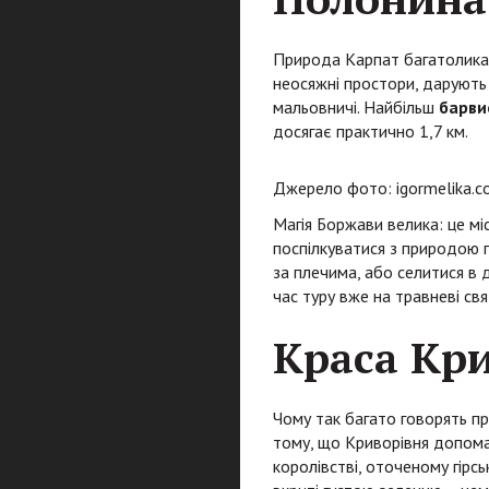
Природа Карпат багатолика.
неосяжні простори, дарують 
мальовничі. Найбільш
барви
досягає практично 1,7 км.
Джерело фото: igormelika.co
Магія Боржави велика: це м
поспілкуватися з природою 
за плечима, або селитися в
час туру вже на травневі свя
Краса Кри
Чому так багато говорять пр
тому, що Криворівня допомаг
королівстві, оточеному гірсь