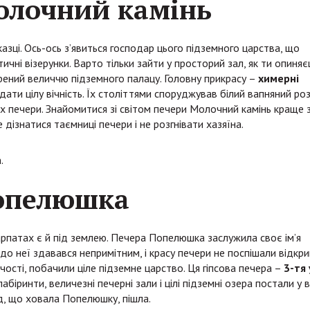
олочний камінь
казці. Ось-ось з’явиться господар цього підземного царства, що
чні візерунки. Варто тільки зайти у просторий зал, як ти опиня
орений величчю підземного палацу. Головну прикрасу –
химерні
ати цілу вічність. Їх століттями споруджував білий вапняний роз
нах печери. Знайомитися зі світом печери Молочний камінь краще 
дізнатися таємниці печери і не розгнівати хазяїна.
.
опелюшка
Карпатах є й під землею. Печера Попелюшка заслужила своє ім’я
 до неї здавався непримітним, і красу печери не поспішали відкри
чості, побачили ціле підземне царство. Ця гіпсова печера –
3-тя 
абіринти, величезні печерні зали і цілі підземні озера постали у в
од, що ховала Попелюшку, пішла.