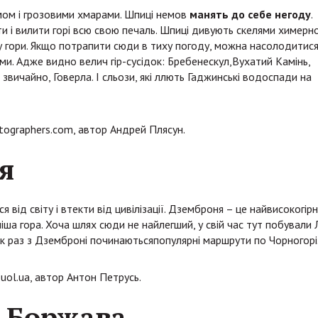
омом і грозовими хмарами. Шпиці немов
манять до себе негоду
.
и і вилити горі всю свою печаль. Шпиці дивують скелями химерн
 гори. Якщо потрапити сюди в тиху погоду, можна насолодитис
. Адже видно велич гір-сусідок: Бребенескул,Вухатий Камінь,
 звичайно, Говерла. І сльози, які ллють Гаджинські водоспади на
tographers.com, автор Андрей Плясун.
я
я від світу і втекти від цивілізації. Дземброня – це найвисокогір
чіша гора. Хоча шлях сюди не найлегший, у свій час тут побували 
Як раз з Дземброні починаютьсяпопулярні маршрути по Чорногорі
uol.ua, автор Антон Петрусь.
 Боржава