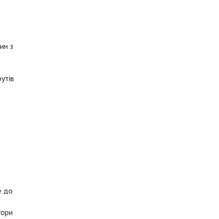
ин з
утів
е до
гори