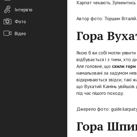
Карпат чекають. Зупинитись 
Інтерв’ю
Автор фото: Торшин Віталій.
Фото
Гора Вуха
Відео
Архів новин
Якою б ви собі могли уявити
Редакція
відбувається і з тими, хто д
Але головне, що
схили гори
Розміщення реклами
намальовані за задумом нев
відкриваються звідси, такі 
Правила
що Вухатий Камінь увійшов 
PDF-версія газети
під час пішого походу.
Джерело фото: guide.karpaty
Гора Шпи