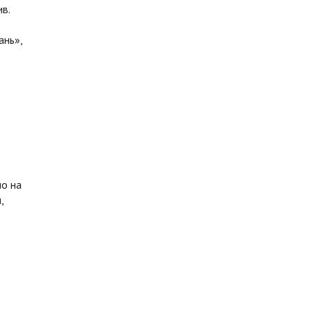
в.
ань»,
ло на
м
,