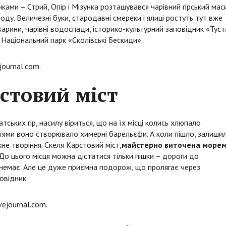
ками – Стрий, Опір і Мізунка розташувався чарівний гірський маси
ду. Величезні буки, стародавні смереки і ялиці ростуть тут вже
 тварини, чарівні водоспади, історико-культурний заповідник «Туст
 Національний парк «Сколівські Бескиди».
journal.com.
стовий міст
ських гір, насилу віриться, що на їх місці колись хлюпало
тями воно створювало химерні барельєфи. А коли пішло, залиши
е творіння. Скеля Карстовий міст,
майстерно виточена море
 До цього місця можна дістатися тільки пішки – дороги до
ї немає. Але це дуже приємна подорож, що пролягає через
овідник.
vejournal.com.