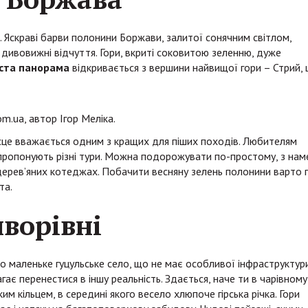
 Яскраві барви полонини Боржави, залитої сонячним світлом,
дивовижні відчуття. Гори, вкриті соковитою зеленню, дуже
ста панорама
відкривається з вершини найвищої гори – Стрий,
m.ua, автор Ігор Меліка.
ісце вважається одним з кращих для піших походів. Любителям
пропонують різні тури. Можна подорожувати по-простому, з на
 дерев’яних котеджах. Побачити весняну зелень полонини варто 
та.
ворівні
о маленьке гуцульське село, що не має особливої інфраструктур
ає перенестися в іншу реальність. Здається, наче ти в чарівному
ким кільцем, в середині якого весело хлюпоче гірська річка. Гори