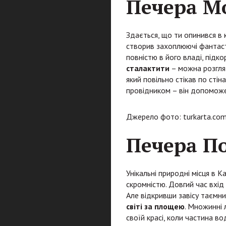
Печера М
Здається, що ти опинився в 
створив захоплюючі фантасти
повністю в його владі, підк
сталактити
– можна розгляд
який повільно стікав по сті
провідником – він допоможе 
Джерело фото: turkarta.com
Печера П
Унікальні природні місця в 
скромністю. Довгий час вхід
Але відкривши завісу таємни
світі за площею
. Множинні л
своїй красі, коли частина в