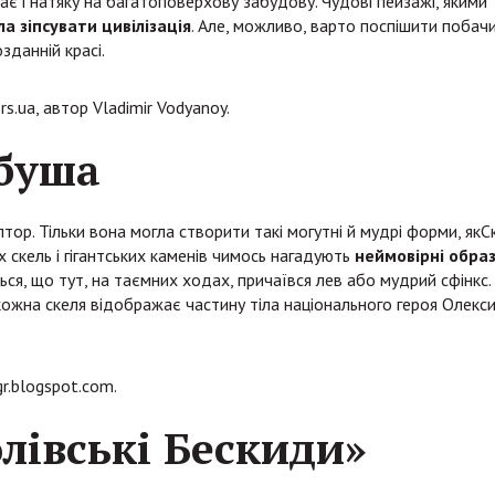
ає і натяку на багатоповерхову забудову. Чудові пейзажі, якими
ла зіпсувати цивілізація
. Але, можливо, варто поспішити побач
зданній красі.
.ua, автор Vladimir Vodyanoy.
вбуша
ор. Тільки вона могла створити такі могутні й мудрі форми, якС
скель і гігантських каменів чимось нагадують
неймовірні обра
ться, що тут, на таємних ходах, причаївся лев або мудрий сфінкс.
 кожна скеля відображає частину тіла національного героя Олекс
r.blogspot.com.
лівські Бескиди»