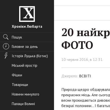
Хроніки Любарта
20 найкр
Пошук
ФОТО
Головне за день
Історія Луцька (Котис)
10 червня 2016, в 12:31
Міський простір
Фішки
Джерело:
ВСВІТІ
Товарищи
Природа щедро обдарувала У
Новини минулого
прекрасних місць. Але сього
весни прокидаються дивовижн
Палаци Волині
безкраї полонини… І багать