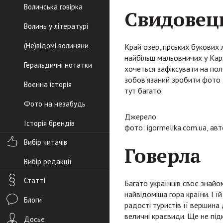
Волинська говірка
Свидовец
Волинь у літературі
(Не)відомі волиняни
Край озер, гірських букових 
найбільш мальовничих у Карп
Геральдичні нотатки
хочеться зафіксувати на пол
зобов’язаний зробити фото 
Воєнна історія
тут багато.
Фото на незабудь
Джерело
Історія брендів
фото: igormelika.com.ua, авт
Вибір читачів
Говерла
Вибір редакції
Статті
Багато українців своє знайо
найвідоміша гора країни. І ї
Блоги
радості туристів її вершина
величні краєвиди. Ще не під
Досьє