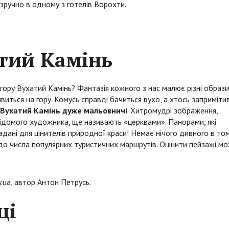
зручно в одному з готелів Ворохти.
тий Камінь
 гору Вухатий Камінь? Фантазія кожного з нас малює різні образи
ивиться на гору. Комусь справді бачиться вухо, а хтось запримітив
 Вухатий Камінь дуже мальовничі
. Хитромудрі зображення,
ідомого художника, ще називають «церквами». Панорами, які
жадані для цінителів природної краси! Немає нічого дивного в том
до числа популярних туристичних маршрутів. Оцінити пейзажі м
.ua, автор Антон Петрусь.
ці