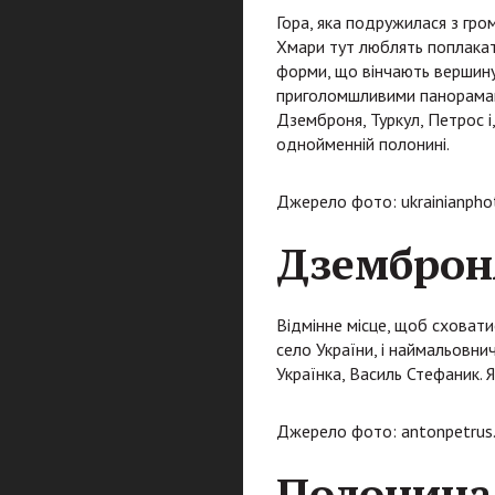
Гора, яка подружилася з гр
Хмари тут люблять поплакат
форми, що вінчають вершину
приголомшливими панорамами
Дземброня, Туркул, Петрос і,
однойменній полонині.
Джерело фото: ukrainianpho
Дземброн
Відмінне місце, щоб сховатис
село України, і наймальовни
Українка, Василь Стефаник. 
Джерело фото: antonpetrus.
Полонина