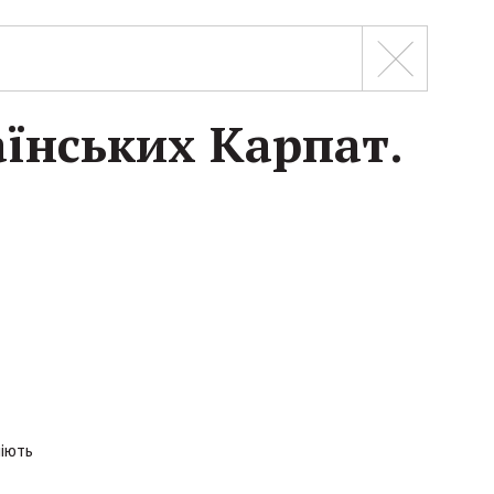
аїнських Карпат.
ніють