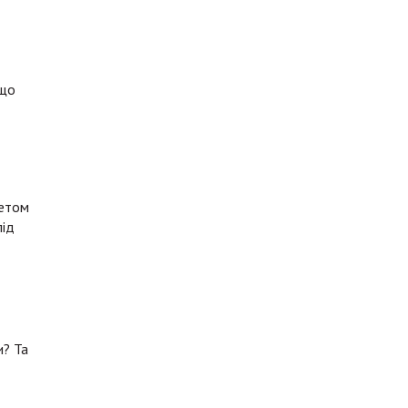
 що
метом
під
и? Та