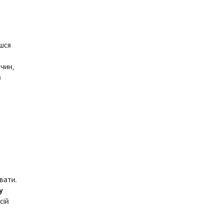
єшся
чин,
з
вати.
у
сій