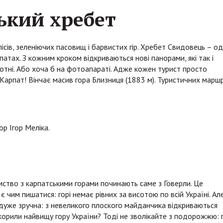
ький хребет
лісів, зеленіючих пасовищ і барвистих гір. Хребет Свидовець – од
атах. З кожним кроком відкриваються нові панорами, які так і
отні. Або хоча б на фотоапараті. Адже кожен турист просто
Карпат! Вінчає масив гора Близниця (1883 м). Туристичних маршр
ор Ігор Меліка.
мство з карпатськими горами починають саме з Говерли. Це
й є чим пишатися: горі немає рівних за висотою по всій Україні. Ал
 дуже зручна: з невеликого плоского майданчика відкриваються
корили найвищу гору України? Тоді не зволікайте з подорожжю: 