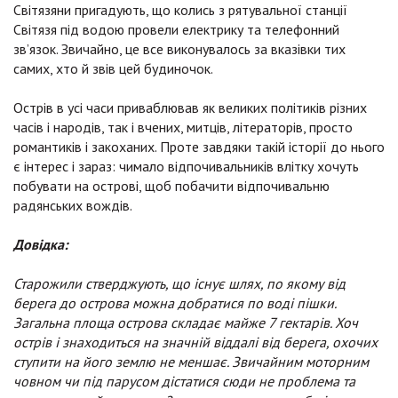
Світязяни пригадують, що колись з рятувальної станції
Світязя під водою провели електрику та телефонний
зв’язок. Звичайно, це все виконувалось за вказівки тих
самих, хто й звів цей будиночок.
Острів в усі часи приваблював як великих політиків різних
часів і народів, так і вчених, митців, літераторів, просто
романтиків і закоханих. Проте завдяки такій історії до нього
є інтерес і зараз: чимало відпочивальників влітку хочуть
побувати на острові, щоб побачити відпочивальню
радянських вождів.
Довідка:
Старожили стверджують, що існує шлях, по якому від
берега до острова можна добратися по воді пішки.
Загальна площа острова складає майже 7 гектарів. Хоч
острів і знаходиться на значній віддалі від берега, охочих
ступити на його землю не меншає. Звичайним моторним
човном чи під парусом дістатися сюди не проблема та