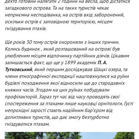
дехто готовий налягати 2 години на весла, щоб дістатися
загадкового острова. Та на таких туристів чекає
неприємна несподіванка, на острів вхід заборонений,
оскільки острів є заповідною територією, місцем
гніздування птахів.
Ще років 30 тому острів охороняли з інших причин.
Колись будинок , який розташований на острові був
улюбленим місцем відпочинку партійних діячів. Цікавим
залишається факт, що ще у 1899 академік
П. А.
Тутковський
, який першим досліджував Шацкі озера, та
члени етнографічної експедиції наштовхнулися на руїни
будівлі походження якої відносили ще до стародавніх
княжих часів. Згодом на цих руїнах побудували
профілакторій. Зараз тут час від часу проводять свої
спостереження за птахами лише науковці орнітологи. Густі
непрохідні зарості стають надійним бар’єром від
допитливих туристів, що дає змогу безтурботно
гніздуватися птахам.