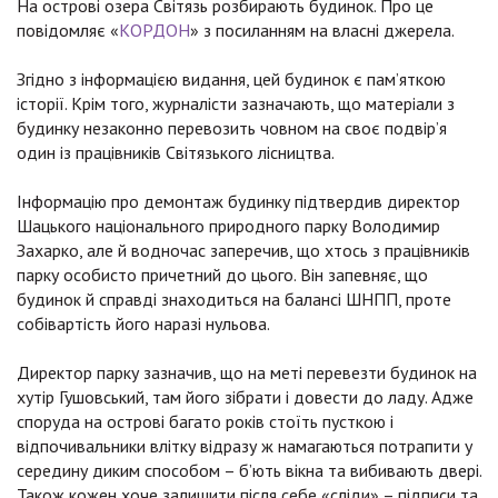
На острові озера Світязь розбирають будинок. Про це
повідомляє «
КОРДОН
» з посиланням на власні джерела.
Згідно з інформацією видання, цей будинок є пам’яткою
історії. Крім того, журналісти зазначають, що матеріали з
будинку незаконно перевозить човном на своє подвір’я
один із працівників Світязького лісництва.
Інформацію про демонтаж будинку підтвердив директор
Шацького національного природного парку Володимир
Захарко, але й водночас заперечив, що хтось з працівників
парку особисто причетний до цього. Він запевняє, що
будинок й справді знаходиться на балансі ШНПП, проте
собівартість його наразі нульова.
Директор парку зазначив, що на меті перевезти будинок на
хутір Гушовський, там його зібрати і довести до ладу. Адже
споруда на острові багато років стоїть пусткою і
відпочивальники влітку відразу ж намагаються потрапити у
середину диким способом – б’ють вікна та вибивають двері.
Також кожен хоче залишити після себе «сліди» – підписи та