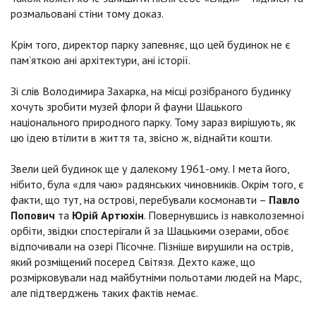
розмальовані стіни тому доказ.
Крім того, директор парку запевняє, що цей будинок не є
пам’яткою ані архітектури, ані історії.
Зі слів Володимира Захарка, на місці розібраного будинку
хочуть зробити музей флори й фауни Шацького
національного природного парку. Тому зараз вирішують, як
цю ідею втілити в життя та, звісно ж, віднайти кошти.
Звели цей будинок ще у далекому 1961-ому. І мета його,
нібито, була «для чаю» радянських чиновників. Окрім того, є
факти, що тут, на острові, перебували космонавти –
Павло
Попович
та
Юрій Артюхін
. Повернувшись із навколоземної
орбіти, звідки спостерігали й за Шацькими озерами, обоє
відпочивали на озері Пісочне. Пізніше вирушили на острів,
який розміщений посеред Світязя. Дехто каже, що
розмірковували над майбутніми польотами людей на Марс,
але підтверджень таких фактів немає.