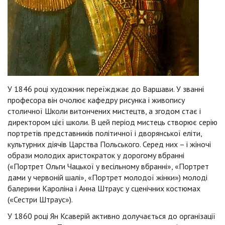
У 1846 році художник переїжджає до Варшави. У званні
професора він очолює кафедру рисунка і живопису
столичної Школи витончених мистецтв, а згодом стає і
директором цієї школи. В цей період мистець створює серію
портретів представників політичної і дворянської еліти,
культурних діячів Царства Польського. Серед них – і жіночі
образи молодих аристократок у дорогому вбранні
(«Портрет Ольги Чацької у весільному вбранні», «Портрет
дами у червоній шалі», «Портрет молодої жінки») молоді
балерини Кароліна і Анна Штраус у сценічних костюмах
(«Сестри Штраус»).
У 1860 році Ян Ксаверій активно долучається до організації