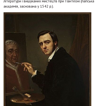
літератури і вишуканих мистецтв при Пантеоні (папська
академія, заснована у 1542 р.).