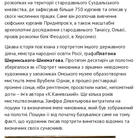
розкопках на території стародавнього Суздальського
князівства, де зафіксував більше 750 курганів та описав у
своїх численних працях. Саме він розпочав вивчення
скіфських курганів Придніпров’я, а також масштабні
археологічні дослідження стародавнього Танаїсу, Ольвії,
провів розкопки біля Феодосії, в Херсонесі.
Цікава історія пов’язана з портретом іншого державного
діяча, міністра народної освіти Росії, графа
Платона
Ширинського-Шихматова.
Протягом десятиріч це полотно
зберігалося як «Портрет чиновника з зірками» невідомого
художника у запасниках Омського музею образотворчих
мистецтв імені Врубеля. Однак, в процесі реставрації
промені сонця, ніби рентгеном, просвітили напис, непомітний
доти – ім’я автора «К.Каневський». Ще кілька років
мистецтвознавець Занфіра Девятьярова витратила на
пошуки та визначення імені чиновника, який був зображений
на полотні. Пошуки її від початку базувалися саме на тому
факті, що художник писав портрети винятково відомих та
визначних своїх сучасників.