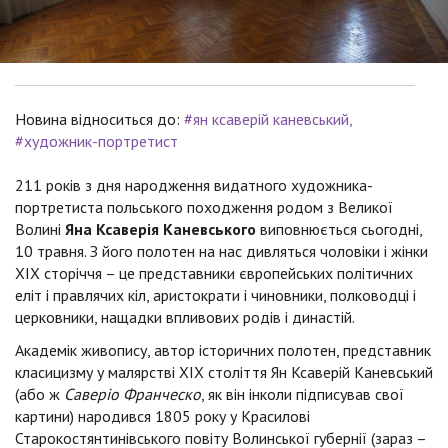
Новина відноситься до:
#ян ксаверій каневський
#художник-портретист
211 років з дня народження видатного художника-
портретиста польського походження родом з Великої
Волині
Яна Ксаверія Каневського
виповнюється сьогодні,
10 травня. З його полотен на нас дивляться чоловіки і жінки
ХІХ сторіччя – це представники європейських політичних
еліт і правлячих кіл, аристократи і чиновники, полководці і
церковники, нащадки впливових родів і династій.
Академік живопису, автор історичних полотен, представник
класицизму у малярстві ХІХ століття Ян Ксаверій Каневський
(або ж
Саверіо Франческо
, як він інколи підписував свої
картини) народився 1805 року у Красилові
Старокостянтинівського повіту Волинської губернії (зараз –