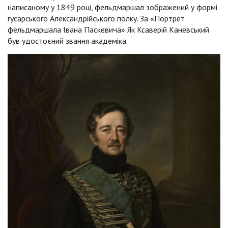
написаному у 1849 році, фельдмаршал зображений у формі
гусарського Александрійського полку. За «Портрет
фельдмаршала Івана Паскевича» Як Ксаверій Каневський
був удостоєний звання академіка.