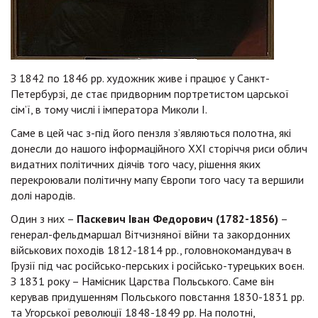
З 1842 по 1846 рр. художник живе і працює у Санкт-
Петербурзі, де стає придворним портретистом царської
сім’ї, в тому числі і імператора Миколи І.
Саме в цей час з-під його пензля з’являються полотна, які
донесли до нашого інформаційного ХХІ сторіччя риси облич
видатних політичних діячів того часу, рішення яких
перекроювали політичну мапу Європи того часу та вершили
долі народів.
Один з них –
Паскевич Іван Федорович (1782-1856)
–
генерал-фельдмаршал Вітчизняної війни та закордонних
військових походів 1812-1814 рр., головнокомандувач в
Грузії під час російсько-перських і російсько-турецьких воєн.
З 1831 року – Намісник Царства Польського. Саме він
керував придушенням Польського повстання 1830-1831 рр.
та Угорської революції 1848-1849 рр. На полотні,