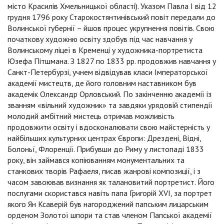
місто Красилів Хмельницької області). Указом Павла І від 12
грудня 1796 року Старокостянтинівський повіт передали до
Волинської губернії – йшов процес укрупнення повітів. Свою
початкову художню освіту здобув під час навчання у
Волинському ліцеї в Кременці у художника-портретиста
Юзефа Пітшмана. З 1827 по 1833 рр. продовжив навчання у
Санкт-Петербурзі, учнем відвідував класи Імператорської
академії мистецтв, де його головним наставником був
академік Олександр Орловський. По закінченню академії із
званням «вільний художник» та завдяки урядовій стипендії
молодий амбітний мистець отримав можливість
продовжити освіту і вдосконалювати свою майстерність у
найбільших культурних центрах Європи: Дрездені, Відні,
Болоньї, Флоренції. Прибувши до Риму у листопаді 1833
року, він займався копіюванням монументальних та
станкових творів Рафаеля, писав жанрові композиції, і з
часом завоював визнання як талановитий портретист. Його
послугами скористався навіть папа Григорій XVI, за портрет
якого Ян Ксаверій був нагороджений папським лицарським
орденом Золотої шпори та став членом Папської академії