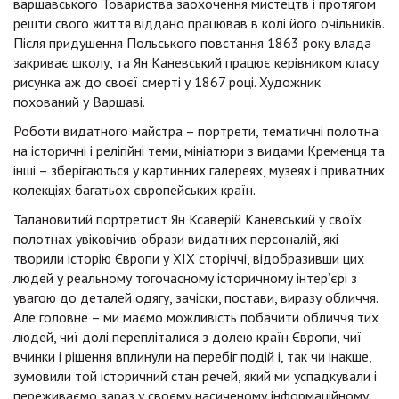
варшавського Товариства заохочення мистецтв і протягом
решти свого життя віддано працював в колі його очільників.
Після придушення Польського повстання 1863 року влада
закриває школу, та Ян Каневський працює керівником класу
рисунка аж до своєї смерті у 1867 році. Художник
похований у Варшаві.
Роботи видатного майстра – портрети, тематичні полотна
на історичні і релігійні теми, мініатюри з видами Кременця та
інші – зберігаються у картинних галереях, музеях і приватних
колекціях багатьох європейських країн.
Талановитий портретист Ян Ксаверій Каневський у своїх
полотнах увіковічив образи видатних персоналій, які
творили історію Європи у ХІХ сторіччі, відобразивши цих
людей у реальному тогочасному історичному інтер’єрі з
увагою до деталей одягу, зачіски, постави, виразу обличчя.
Але головне – ми маємо можливість побачити обличчя тих
людей, чиї долі перепліталися з долею країн Європи, чиї
вчинки і рішення вплинули на перебіг подій і, так чи інакше,
зумовили той історичний стан речей, який ми успадкували і
переживаємо зараз у своєму насиченому інформаційному