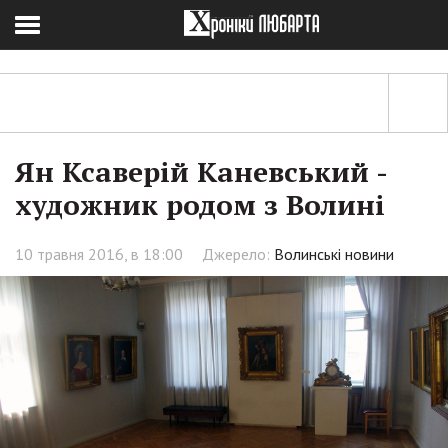
Ян Ксаверій Каневський -
художник родом з Волині
10 травня 2016, в 18:00
Джерело:
Волинські новини