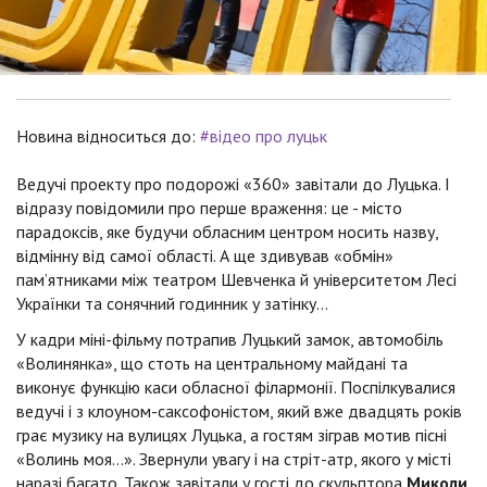
Новина відноситься до:
#відео про луцьк
Ведучі проекту про подорожі «360» завітали до Луцька. І
відразу повідомили про перше враження: це - місто
парадоксів, яке будучи обласним центром носить назву,
відмінну від самої області. А ще здивував «обмін»
пам’ятниками між театром Шевченка й університетом Лесі
Українки та сонячний годинник у затінку…
У кадри міні-фільму потрапив Луцький замок, автомобіль
«Волинянка», що стоть на центральному майдані та
виконує функцію каси обласної філармонії. Поспілкувалися
ведучі і з клоуном-саксофоністом, який вже двадцять років
грає музику на вулицях Луцька, а гостям зіграв мотив пісні
«Волинь моя…». Звернули увагу і на стріт-атр, якого у місті
наразі багато. Також завітали у гості до скульптора
Миколи