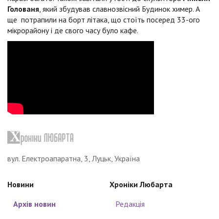
Голованя
, який збудував славнозвісний Будинок химер. А
ще потрапили на борт літака, що стоїть посеред 33-ого
мікрорайону і де свого часу було кафе.
вул. Електроапаратна, 3, Луцьк, Україна
Новини
Хроніки Любарта
Архів новин
Редакція