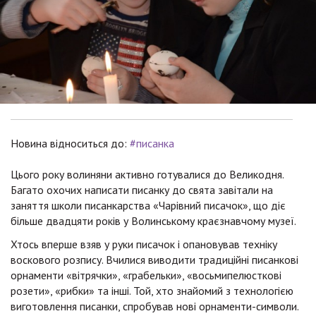
Новина відноситься до:
#писанка
Цього року волиняни активно готувалися до Великодня.
Багато охочих написати писанку до свята завітали на
заняття школи писанкарства «Чарівний писачок», що діє
більше двадцяти років у Волинському краєзнавчому музеї.
Хтось вперше взяв у руки писачок і опановував техніку
воскового розпису. Вчилися виводити традиційні писанкові
орнаменти «вітрячки», «грабельки», «восьмипелюсткові
розети», «рибки» та інші. Той, хто знайомий з технологією
виготовлення писанки, спробував нові орнаменти-символи.