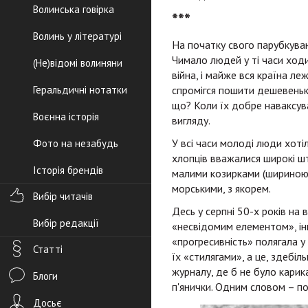
Волинська говірка
***
Волинь у літературі
На початку свого парубкуванн
Чимало людей у ті часи ходи
(Не)відомі волиняни
війна, і майже вся країна л
Геральдичні нотатки
спромігся пошити дешевеньке
що? Коли їх добре наваксув
Воєнна історія
вигляду.
У всі часи молоді люди хоті
Фото на незабудь
хлопців вважалися широкі ш
Історія брендів
малими козирками (шириною н
морськими, з якорем.
Вибір читачів
Десь у серпні 50-х років на
Вибір редакції
«несвідомим елементом», інш
«прогресивність» полягала у
Статті
їх «стилягами», а це, здебі
журналу, де б не було карика
Блоги
п'янички. Одним словом – по
Досьє