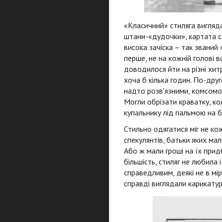
«Класичний» стиляга виглядав
штани-«дудочки», картата со
висока зачіска – так званий
перше, не на кожній голові в
доводилося йти на різні хит
хоча б кілька годин. По-друг
надто розв'язними, комсомоль
Могли обрізати краватку, ко
купальнику лід пальмою на б
Стильно одягатися міг не ко
спекулянтів, батьки яких мал
Або ж мали гроші на їх придб
більшість, стиляг не любила 
справедливим, деякі не в мі
справді виглядали карикатур