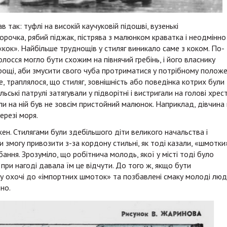
 так: туфлі на високій каучуковій підошві, вузенькі
рочка, рябий піджак, пістрява з малюнком краватка і неодмінно
 «кок». Найбільше труднощів у стиляг виникало саме з коком. По-
олосся могло бути схожим на півнячий гребінь, і його власнику
рощі, аби змусити свого чуба протриматися у потрібному положе
е, траплялося, що стиляг, зовнішність або поведінка котрих були
ські патрулі затягували у підворітні і вистригали на голові хрест
ли на ній був не зовсім пристойний малюнок. Наприклад, дівчина 
ерезі моря.
жен. Стилягами були здебільшого діти великого начальства і
и змогу привозити з-за кордону стильні, як тоді казали, «шмотки»
ання. Зрозуміло, що робітнича молодь, якої у місті тоді було
і при нагоді давала їм це відчути. До того ж, якщо бути
ру охочі до «імпортних шмоток» та позбавлені смаку молоді люд
но.