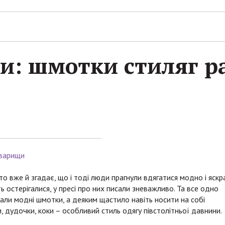
и: шмотки стиляг р
варищи
то вже й згадає, що і тоді люди прагнули вдягатися модно і яскр
ь остерігалися, у пресі про них писали зневажливо. Та все одно
укали модні шмотки, а деяким щастило навіть носити на собі
 дудочки, коки – особливий стиль одягу півстолітньої давнини.