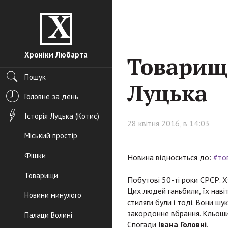
Хроніки Любарта
Товарищ
Пошук
Луцька
Головне за день
Історія Луцька (Котис)
28 квітня 2016, в 14:03
Міський простір
Фішки
Новина відноситься до:
#то
Товарищи
Побутові 50-ті роки СРСР. Х
Цих людей ганьбили, їх навіт
Новини минулого
стиляги були і тоді. Вони ш
закордонне вбрання. Кльоши,
Палаци Волині
Спогади
Івана Головні
.