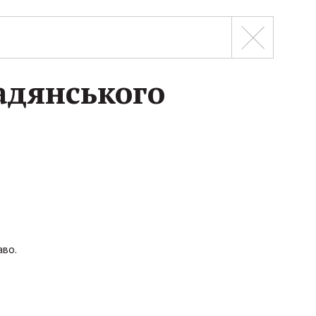
адянського
аво.