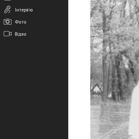
Інтерв’ю
Фото
Відео
Архів новин
Редакція
Розміщення реклами
Правила
PDF-версія газети