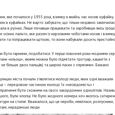
я, яке почалося у 1955 році, взимку я якийсь час носив куфайку.
ли в куфайках. Не варто забувати, що тільки недавно закінчилас
ежала в руїнах. Лише почавши працювати та заробивши якісь гроші,
 осіннє пальто, яке разом із кирзовими чоботами носив і взимку
ати та попрацювати щіткою, то вони набували досить пристойн
ли бути гарними, подобатися. У перші повоєнні роки модними се
тани «кльош», якими можна було підмітати тротуар, кашкети з
е більше двох пальців) та широкі паски з «прягами». Бажано
 вулицях міста почали з'являтися молоді люди, яких одні вважали
і – передовою частиною молоді. Їх «несвідомість» і
 прагненні бути схожими на своїх закордонних однолітків. Назив
льшого, були хлопці. Не було жодного номера хоч якогось сатирич
тури на стиляг. Вважалося, що це нероби, невігласи, розпусники,
гані, нерадянські люди.