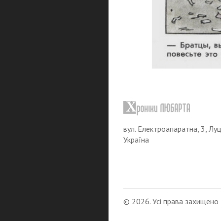
вул. Електроапаратна, 3, Луц
Україна
© 2026. Усі права захищено