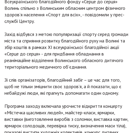
Всеукраїнського благодійного фонду «Серце до серця»
Волинь спільно з Волинським обласним центром фізичного
здоров’я населення «Спорт для всіх», - повідомили у прес-
службі Центру.
Захід відбувся з метою популяризації спорту серед громади
міста та сприяння розвитку благодійного руху на Волині та
збір коштів в рамках ХІ всеукраїнської благодійної акції
«Серце до серця» - для придбання обладнання в
реанімаційне відділення Волинського обласного дитячого
територіального медичного об’єднання.
Зі слів організаторів, благодійний забіг – це час для того,
щоб не тільки зміцнити своє здоров’я, а й показати, що є
небайдужі люди, які прагнуть допомагати один одному.
Програма заходу включала урочисте відкриття концерту
«Містечка щасливих людей», майстер-класи, ярмарки,
виставки (виготовлення виробів з соломки, виставка картин,
ярмарок солодощів, перевірка тиску, визначення маси тіла),
показові виступи художніх колективів, конкурс дитячих