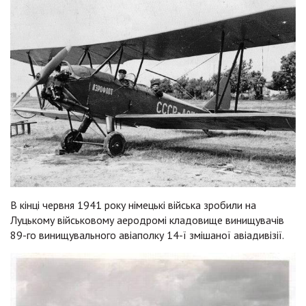
В кінці червня 1941 року німецькі війська зробили на
Луцькому військовому аеродромі кладовище винищувачів
89-го винищувального авіаполку 14-ї змішаної авіадивізії.