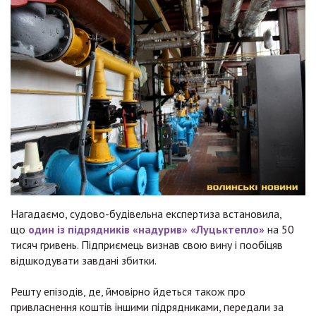
Нагадаємо, судово-будівельна експертиза встановила,
що
один із підрядників «надурив» «Луцьктепло»
на 50
тисяч гривень. Підприємець визнав свою вину і пообіцяв
відшкодувати завдані збитки.
Решту епізодів, де, ймовірно йдеться також про
привласнення коштів іншими підрядниками, передали за