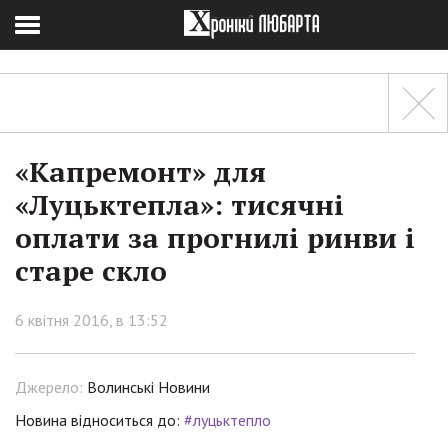
«Капремонт» для
«Луцьктепла»: тисячні
оплати за прогнилі ринви і
старе скло
6 квітня 2016, в 13:52
Джерело:
Волинські Новини
Новина відноситься до:
#луцьктепло