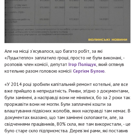
Але на місці з’ясувалося, що багато робіт, за які
«Луцьктепло» заплатило гроші, просто не були виконані, -
розповів член комісії, депутат
Ігор Поліщук
, який оглянув
котельню разом головою комісії
Сергієм Булою
.
«У 2014 році зробили капітальний ремонт котельні, але все
вже прийшло в непридатність. Ринви, згідно з документами,
були замінені, а насправді вони не мінялися, бо за 2 роки так
проржавіти вони не могли. Були заплачені кошти за
влаштування підвісних жолобів, яких насправді там немає. В
документах вказано, що там замінені склопакети, але, за
свідченнями працівників, 80% скла, яке там використали, - це
було старе скло підприємства. Дерев’яні рами, які поставив