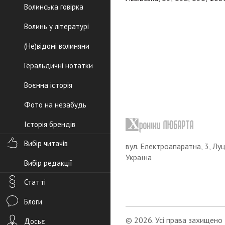
Волинська говірка
Волинь у літературі
(Не)відомі волиняни
Геральдичні нотатки
Воєнна історія
Фото на незабудь
Історія брендів
Вибір читачів
вул. Електроапаратна, 3, Луц
Україна
Вибір редакції
Статті
Блоги
© 2026. Усі права захищено
Досьє