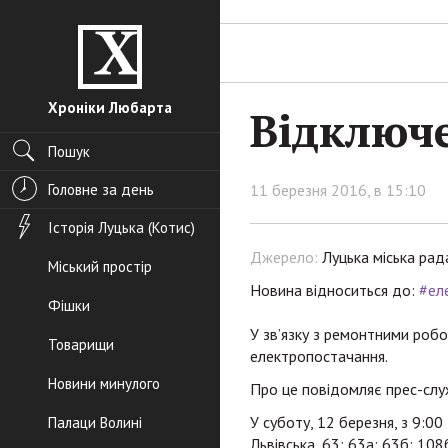
Хроніки Любарта
Відключе
Пошук
Головне за день
11 березня 2016, в 15:10
Історія Луцька (Котис)
Джерело:
Луцька міська рад
Міський простір
Новина відноситься до:
#ел
Фішки
У зв’язку з ремонтними робо
Товарищи
електропостачання.
Новини минулого
Про це повідомляє прес-слу
У суботу, 12 березня, з 9:0
Палаци Волині
Львівська, 63; 63а; 63б; 108