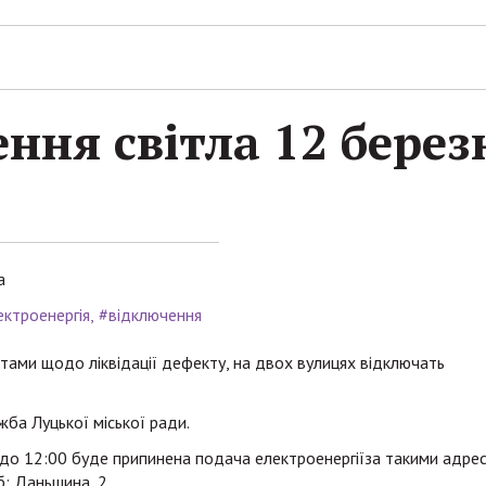
ння світла 12 берез
а
ектроенергія
#відключення
тами щодо ліквідації дефекту, на двох вулицях відключать
жба Луцької міської ради.
0 до 12:00 буде припинена подача електроенергіїза такими адре
б; Даньшина, 2.