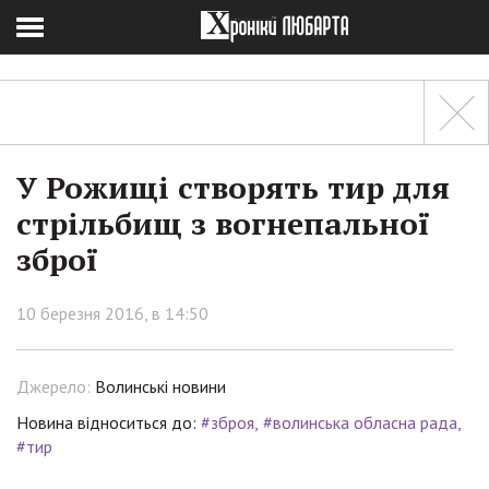
У Рожищі створять тир для
стрільбищ з вогнепальної
зброї
10 березня 2016, в 14:50
Джерело:
Волинські новини
Новина відноситься до:
#зброя
#волинська обласна рада
#тир