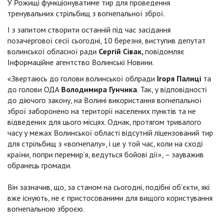
У Рожищі функціонуватиме тир для проведення
тренувальних стрільбищ з вогнепальної зброї.
І з запитом створити останній під час засідання
позачергової сесії сьогодні, 10 березня, виступив депутат
волинської обласної ради
Сергій Сівак,
повідомляє
Інформаційне агентство Волинські Новини.
«Звертаюсь до голови волинської облради
Ігоря Палиці
та
до голови ОДА
Володимира Гунчика
. Так, у відповідності
до діючого закону, на Волині використання вогнепальної
зброї заборонено на території населених пунктів та не
відведених для цього місцях. Однак, протягом тривалого
часу у межах Волинської області відсутній ліцензований тир
для стрільбищ з «вогнепалу», і це у той час, коли на сході
країни, попри перемир’я, ведуться бойові дії», – зауважив
обранець громади.
Він зазначив, що, за станом на сьогодні, подібні об’єкти, які
вже існують, не є пристосованими для вищого користування
вогнепальною зброєю.