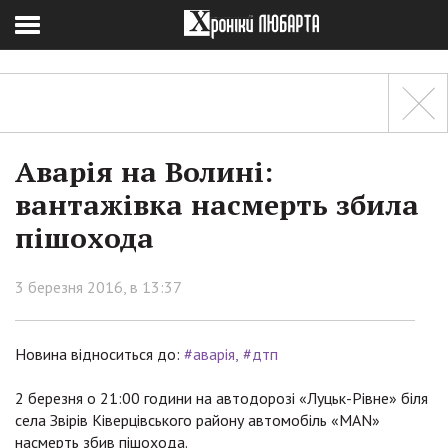
Аварія на Волині:
вантажівка насмерть збила
пішохода
3 березня 2016, в 13:37
Новина відноситься до:
#аварія
#дтп
2 березня о 21:00 години на автодорозі «Луцьк-Рівне» біля
села Звірів Ківерцівського району автомобіль «MAN»
насмерть збив пішохода.