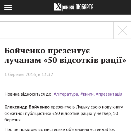
Бойченко презентує
лучанам «50 відсотків рації»
1 березня 2016, в 13:32
Новина відноситься до:
#література
#книги
#презентація
Олександр Бойченко
презентує в Луцьку свою нову книгу
сюжетної публіцистики «50 відсотків рації» у четвер, 10
березня.
Про це повідомляє мистецьке об’єднання «стендаЛь».