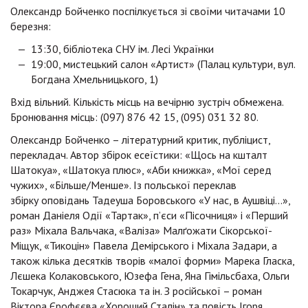
Олександр Бойченко поспілкується зі своїми читачами 10
березня:
13:30, бібліотека СНУ ім. Лесі Українки
19:00, мистецький салон «Артист» (Палац культури, вул.
Богдана Хмельницького, 1)
Вхід вільний. Кількість місць на вечірню зустріч обмежена.
Бронювання місць: (097) 876 42 15, (095) 031 32 80.
Олександр Бойченко – літературний критик, публіцист,
перекладач. Автор збірок есеїстики: «Щось на кшталт
Шатокуа», «Шатокуа плюс», «Аби книжка», «Мої серед
чужих», «Більше/Менше». Із польської переклав
збірку оповідань Тадеуша Боровського «У нас, в Аушвіці...»,
роман Даніеля Одії «Тартак», п’єси «Пісочниця» і «Перший
раз» Міхала Вальчака, «Валіза» Малґожати Сікорської-
Міщук, «Тикоцін» Павела Демірського і Міхала Задари, а
також кілька десятків творів «малої форми» Марека Гласка,
Лєшека Колаковського, Юзефа Гена, Яна Гімільсбаха, Ольги
Токарчук, Анджея Стасюка та ін. З російської – роман
Віктора Єрофєєва «Хороший Сталін» та повість Ігоря