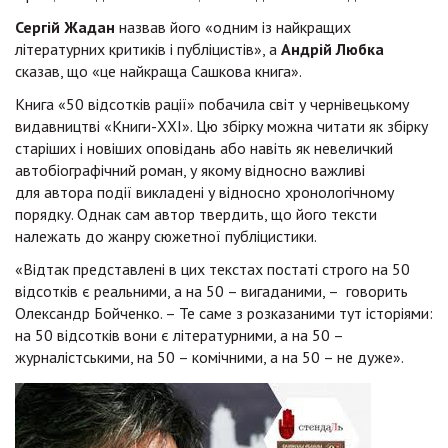
Сергій Жадан
назвав його «одним із найкращих
літературних критиків і публіцистів», а
Андрій Любка
сказав, що «це найкраща Сашкова книга».
Книга «50 відсотків рації» побачила світ у чернівецькому
видавництві «Книги-ХХІ». Цю збірку можна читати як збірку
старіших і новіших оповідань або навіть як невеличкий
автобіографічний роман, у якому відносно важливі
для автора події викладені у відносно хронологічному
порядку. Однак сам автор твердить, що його тексти
належать до жанру сюжетної публіцистики.
«Відтак представлені в цих текстах постаті строго на 50
відсотків є реальними, а на 50 – вигаданими, – говорить
Олександр Бойченко. – Те саме з розказаними тут історіями:
на 50 відсотків вони є літературними, а на 50 –
журналістськими, на 50 – комічними, а на 50 – не дуже».