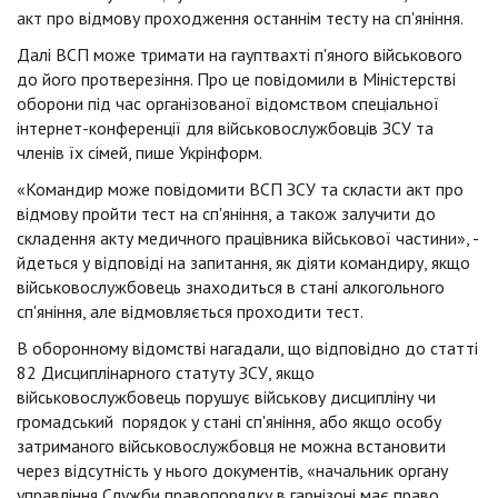
акт про відмову проходження останнім тесту на сп'яніння.
Далі ВСП може тримати на гауптвахті п'яного військового
до його протверезіння. Про це повідомили в Міністерстві
оборони під час організованої відомством спеціальної
інтернет-конференції для військовослужбовців ЗСУ та
членів їх сімей, пише Укрінформ.
«Командир може повідомити ВСП ЗСУ та скласти акт про
відмову пройти тест на сп'яніння, а також залучити до
складення акту медичного працівника військової частини», -
йдеться у відповіді на запитання, як діяти командиру, якщо
військовослужбовець знаходиться в стані алкогольного
сп'яніння, але відмовляється проходити тест.
В оборонному відомстві нагадали, що відповідно до статті
82 Дисциплінарного статуту ЗСУ, якщо
військовослужбовець порушує військову дисципліну чи
громадський порядок у стані сп'яніння, або якщо особу
затриманого військовослужбовця не можна встановити
через відсутність у нього документів, «начальник органу
управління Служби правопорядку в гарнізоні має право