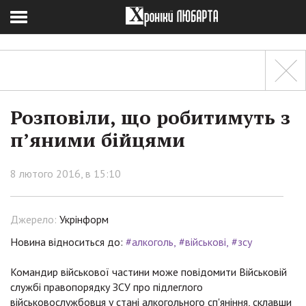
Розповіли, що робитимуть з
п’яними бійцями
8 лютого 2016, в 15:10
Джерело:
Укрінформ
Новина відноситься до:
#алкоголь
#військові
#зсу
Командир військової частини може повідомити Військовій
службі правопорядку ЗСУ про підлеглого
військовослужбовця у стані алкогольного сп'яніння, склавши