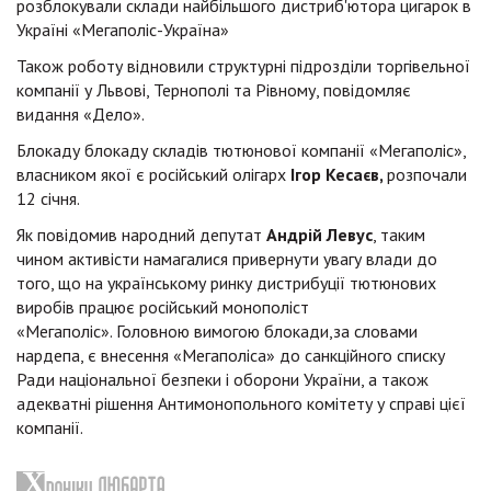
розблокували склади найбільшого дистриб'ютора цигарок в
Україні «Мегаполіс-Україна»
Також роботу відновили структурні підрозділи торгівельної
компанії у Львові, Тернополі та Рівному, повідомляє
видання «Дело».
Блокаду блокаду складів тютюнової компанії «Мегаполіс»,
власником якої є російський олігарх
Ігор Кесаєв,
розпочали
12 січня.
Як повідомив народний депутат
Андрій Левус
, таким
чином активісти намагалися привернути увагу влади до
того, що на українському ринку дистрибуції тютюнових
виробів працює російський монополіст
«Мегаполіс». Головною вимогою блокади,за словами
нардепа, є внесення «Мегаполіса» до санкційного списку
Ради національної безпеки і оборони України, а також
адекватні рішення Антимонопольного комітету у справі цієї
компанії.