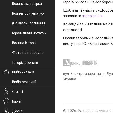
Героїв 35 сотні Самооборон
Волинська говірка
Щоб взяти участь у «Добров
Волинь у літературі
заповнити
зголошення
.
(Не)відомі волиняни
Команди за 24 години мають
складності.
Геральдичні нотатки
Організаторами є молодіжна
Воєнна історія
виступила ГО «Вільні люди В
Фото на незабудь
Історія брендів
Вибір читачів
вул. Електроапаратна, 3, Луц
Україна
Вибір редакції
Статті
Блоги
© 2026. Усі права захищено
Досьє