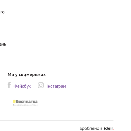
ого
ань
Ми у соцмережах
Фейсбук
Інстаграм
зроблено