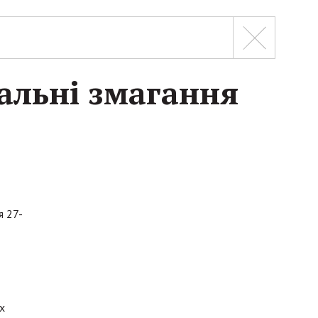
альні змагання
я 27-
х