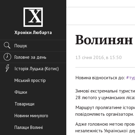
Хроніки Любарта
Волинян 
Пошук
Головне за день
13 січня 2016, в 15:50
Історія Луцька (Котис)
Новина відноситься до:
#ту
Міський простір
Зимові екстремальні турист
Фішки
28 лютого у цуманських ліса
Товарищи
Маршрут пролягатиме істори
повідомляють організатори.
Новини минулого
Адже головною метою провед
Палаци Волині
незалежність Української д