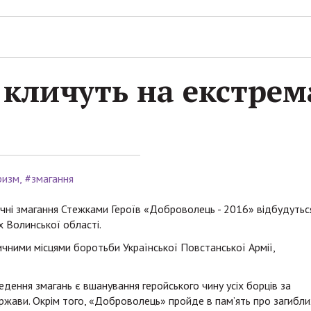
кличуть на екстрем
ризм
#змагання
ичні змагання Стежками Героїв «Доброволець - 2016» відбудутьс
х Волинської області.
чними місцями боротьби Української Повстанської Армії,
ення змагань є вшанування геройського чину усіх борців за
ержави. Окрім того, «Доброволець» пройде в пам’ять про загибли