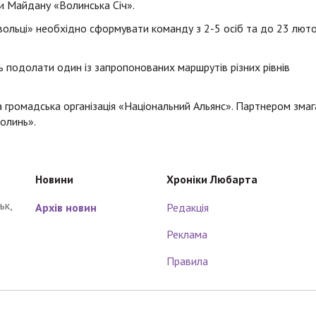
и Майдану «Волинська Січ».
ольці» необхідно сформувати команду з 2-5 осіб та до 23 лют
 подолати один із запропонованих маршрутів різних рівнів
 громадська організація «Національний Альянс». Партнером змаг
олинь».
Новини
Хроніки Любарта
ьк,
Архів новин
Редакція
Реклама
Правила