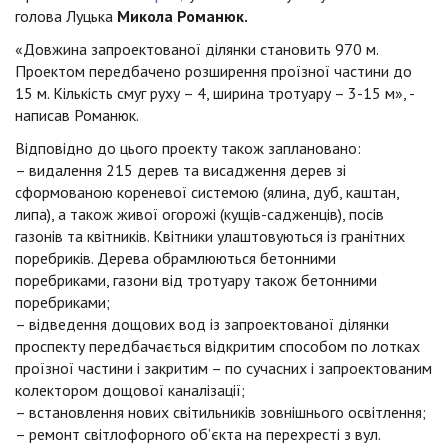
голова Луцька
Микола Романюк.
«Довжина запроектованої ділянки становить 970 м.
Проектом передбачено розширення проїзної частини до
15 м. Кількість смуг руху – 4, ширина тротуару – 3-15 м», -
написав Романюк.
Відповідно до цього проекту також заплановано:
– видалення 215 дерев та висадження дерев зі
сформованою кореневої системою (ялина, дуб, каштан,
липа), а також живої огорожі (кущів-садженців), посів
газонів та квітників. Квітники улаштовуються із гранітних
поребриків. Дерева обрамлюються бетонними
поребриками, газони від тротуару також бетонними
поребриками;
– відведення дощових вод із запроектованої ділянки
проспекту передбачається відкритим способом по лотках
проїзної частини і закритим – по сучасних і запроектованим
колектором дощової каналізації;
– встановлення нових світильників зовнішнього освітлення;
– ремонт світлофорного об’єкта на перехресті з вул.