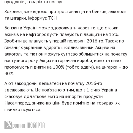
продуктів, товарів та послуг.
Зокрема, вже відомо про зростання цін на бензин, алкоголь
та цигарки, інформує ТСН.
Бензин в Україні може здорожчати через те, що ставки
акцизів на нафтопродукти планують підвищити на 13%.
Зробити це планують у першій половині 2016-го. Також по
гаманцях українців вдарять шкідливі звички. Акцизи на
алкоголь та тютюн можуть суттєво збільшитися на початку
наступного року. Акциз на горілчані вироби, вино та пиво
пропонують підняти на 100% (тобто вдвічі), на цигарки – до
40%.
А от закордонні делікатеси на початку 2016-го
здешевшають. Це пов'язано з тим, що з 1 січня Україна
скасовує додаткове мито на імпортні продукти.
Насамперед, зниження ціни буде помітно на товарах, які
швидко псуються.