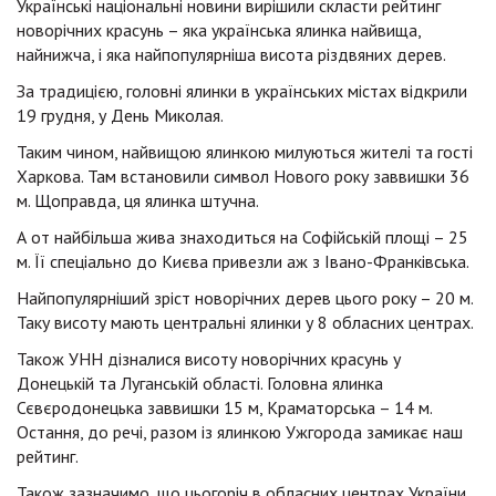
Українські національні новини вирішили скласти рейтинг
новорічних красунь – яка українська ялинка найвища,
найнижча, і яка найпопулярніша висота різдвяних дерев.
За традицією, головні ялинки в українських містах відкрили
19 грудня, у День Миколая.
Таким чином, найвищою ялинкою милуються жителі та гості
Харкова. Там встановили символ Нового року заввишки 36
м. Щоправда, ця ялинка штучна.
А от найбільша жива знаходиться на Софійській площі – 25
м. Її спеціально до Києва привезли аж з Івано-Франківська.
Найпопулярніший зріст новорічних дерев цього року – 20 м.
Таку висоту мають центральні ялинки у 8 обласних центрах.
Також УНН дізналися висоту новорічних красунь у
Донецькій та Луганській області. Головна ялинка
Сєвєродонецька заввишки 15 м, Краматорська – 14 м.
Остання, до речі, разом із ялинкою Ужгорода замикає наш
рейтинг.
Також зазначимо, що цьогоріч в обласних центрах України