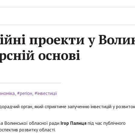
ійні проекти у Вол
рсній основі
ономіка
#регіон
#інвестиції
дорадчий орган, який сприятиме залученню інвестицій у розвито
ова Волинської обласної ради
Ігор Палиця
під час публічного
спектив розвитку області.