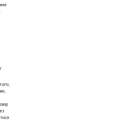
име
.
у
того,
аю,
овір
ез
итися