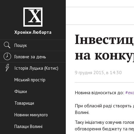
Хроніки Любарта
Інвестиц
Пошук
на конку
Головне за день
Історія Луцька (Котис)
9 грудня 2015, в 14:30
Міський простір
Фішки
Новина відноситься до:
#ек
Товарищи
При обласній раді створять 
Волині.
Новини минулого
Таку ініціативу озвучив гол
Палаци Волині
обговорення бюджету та пер