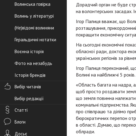
Волинська говірка
Дорадчий орган не буде стр
на волонтерських засадах. І
Волинь у літературі
Ігор Палиця вважає, що Вол
(Не)відомі волиняни
розташування, прикордонний 
покращити економічну ситуа
Геральдичні нотатки
На сьогодні економічні пока
обласної ради, доктора еко
Воєнна історія
українських регіонів за рівн
Фото на незабудь
Ігор Палиця переконаний, що
Волині на найближчі 5 років
Історія брендів
«Область багата на надра, а
Вибір читачів
щоб просто роздавати землю
що земля повинна належати г
Вибір редакції
комунальні підприємства. Як
Статті
про співпрацю та ділімо при
бюрократичних перепон отри
Блоги
в області. Думаю, що переко
облради.
Досьє