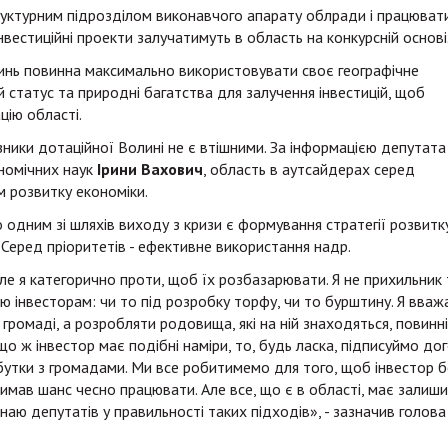
уктурним підрозділом виконавчого апарату облради і працюват
нвестиційні проекти залучатимуть в область на конкурсній основі
инь повинна максимально використовувати своє географічне
статус та природні багатства для залучення інвестицій, щоб
цію області.
зники дотаційної Волині не є втішними. За інформацією депутата
номічних наук
Ірини Вахович
, область в аутсайдерах серед
ем розвитку економіки.
 одним зі шляхів виходу з кризи є формування стратегії розвитк
. Серед пріоритетів - ефективне використання надр.
ле я категорично проти, щоб їх розбазарювати. Я не прихильник 
 інвесторам: чи то під розробку торфу, чи то бурштину. Я вваж
ромаді, а розробляти родовища, які на ній знаходяться, повинні
що ж інвестор має подібні наміри, то, будь ласка, підписуймо дог
бутки з громадами. Ми все робитимемо для того, щоб інвестор б
мав шанс чесно працювати. Але все, що є в області, має залиш
наю депутатів у правильності таких підходів», - зазначив голова