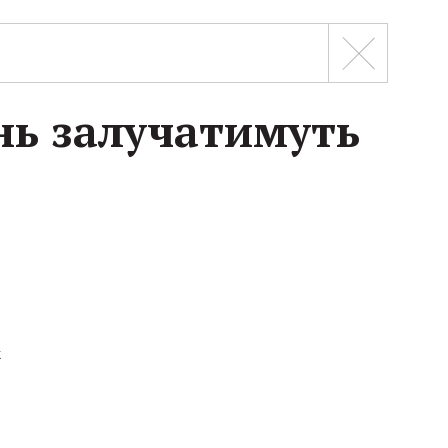
инь залучатимуть
к