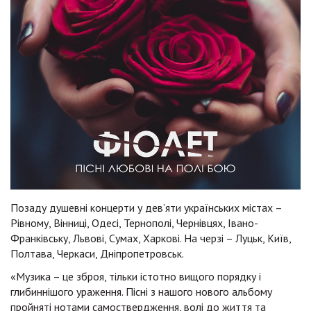
Позаду душевні концерти у дев’яти українських містах –
Рівному, Вінниці, Одесі, Тернополі, Чернівцях, Івано-
Франківську, Львові, Сумах, Харкові. На черзі – Луцьк, Київ,
Полтава, Черкаси, Дніпропетровськ.
«Музика – це зброя, тільки істотно вищого порядку і
глибиннішого ураження. Пісні з нашого нового альбому
пройняті нотами самоствердження, волі до життя та