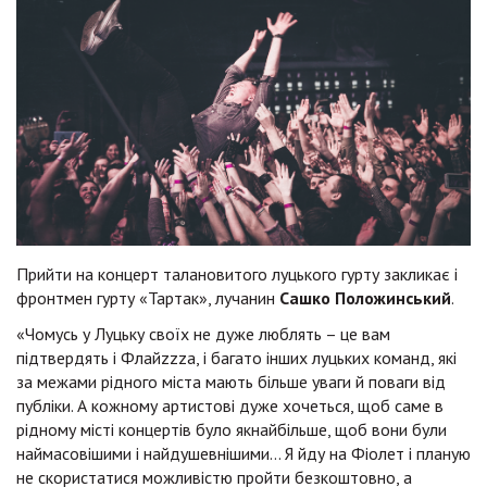
Прийти на концерт талановитого луцького гурту закликає і
фронтмен гурту «Тартак», лучанин
Сашко Положинський
.
«Чомусь у Луцьку своїх не дуже люблять – це вам
підтвердять і Флайzzzа, і багато інших луцьких команд, які
за межами рідного міста мають більше уваги й поваги від
публіки. А кожному артистові дуже хочеться, щоб саме в
рідному місті концертів було якнайбільше, щоб вони були
наймасовішими і найдушевнішими… Я йду на Фіолет і планую
не скористатися можливістю пройти безкоштовно, а