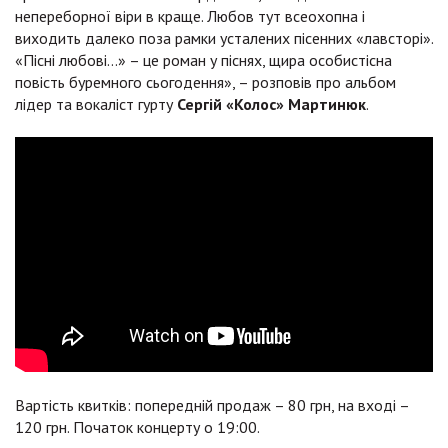
непереборної віри в краще. Любов тут всеохопна і
виходить далеко поза рамки усталених пісенних «лавсторі».
«Пісні любові…» – це роман у піснях, щира особистісна
повість буремного сьогодення», – розповів про альбом
лідер та вокаліст гурту
Сергій «Колос» Мартинюк
.
Вартість квитків: попередній продаж – 80 грн, на вході –
120 грн. Початок концерту о 19:00.