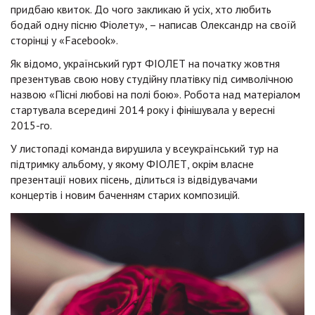
придбаю квиток. До чого закликаю й усіх, хто любить
бодай одну пісню Фіолету», – написав Олександр на своїй
сторінці у «Facebook».
Як відомо, український гурт ФІОЛЕТ на початку жовтня
презентував свою нову студійну платівку під символічною
назвою «Пісні любові на полі бою». Робота над матеріалом
стартувала всередині 2014 року і фінішувала у вересні
2015-го.
У листопаді команда вирушила у всеукраїнський тур на
підтримку альбому, у якому ФІОЛЕТ, окрім власне
презентації нових пісень, ділиться із відвідувачами
концертів і новим баченням старих композицій.